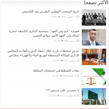
الأكثر تصفحا
تاريخ المنتخب الوطني المغربي منذ التأسيس
12 أكتوبر، 2024
17,065
قصيدة “عيد ولي العهد” بمناسبة الذكرى التاسعة عشرة
لميلاد ولي العهد الأمير مولاي الحسن
8 مايو، 2022
15,761
عرض لمحطات بارزة خلال انعقاد الدورة العادية للمجلس
الإداري للوكالة المستقلة لتوزيع الماء والكهرباء بمكناس
3 يوليو، 2023
14,530
تبعات الشطط في استعمال السلطة
31 مايو، 2024
14,391
يا حسرتي على مدينتي!!!!!
30 نوفمبر، 2022
13,335