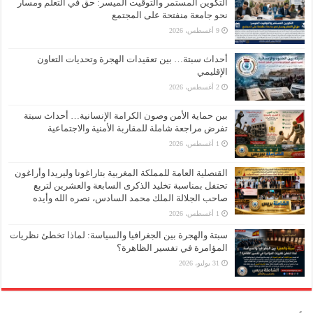
التكوين المستمر والتوقيت الميسر: حق في التعلم ومسار
نحو جامعة منفتحة على المجتمع
9 أغسطس، 2026
أحداث سبتة… بين تعقيدات الهجرة وتحديات التعاون
الإقليمي
2 أغسطس، 2026
بين حماية الأمن وصون الكرامة الإنسانية… أحداث سبتة
تفرض مراجعة شاملة للمقاربة الأمنية والاجتماعية
1 أغسطس، 2026
القنصلية العامة للمملكة المغربية بتاراغونا وليريدا وأراغون
تحتفل بمناسبة تخليد الذكرى السابعة والعشرين لتربع
صاحب الجلالة الملك محمد السادس، نصره الله وأيده
1 أغسطس، 2026
سبتة والهجرة بين الجغرافيا والسياسة: لماذا تخطئ نظريات
المؤامرة في تفسير الظاهرة؟
31 يوليو، 2026