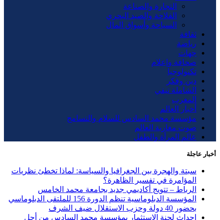
التجارة والصناعة
الفلاحة والصيد البحري
السياحة وأسواق المال
ثقافة
رياضة
جهات
صحافة وإعلام
تكنولوجيا
دين وفكر
الشاملة تيفي
المغرب
أخبار العالم
مؤسسة محمد السادس للسلام والتسامح
صوت مغاربة العالم
عالم المرأة والطفل
أخبار عاجلة
سبتة والهجرة بين الجغرافيا والسياسة: لماذا تخطئ نظريات
المؤامرة في تفسير الظاهرة؟
الرباط – تتويج أكاديمي جديد بجامعة محمد الخامس
المؤسسة الدبلوماسية تنظم الدورة 156 للملتقى الدبلوماسي
بحضور 40 دولة وحزب الاستقلال ضيف الشرف
إحداث لجنة الاستثمار بمؤسسة محمد السادس من أجل