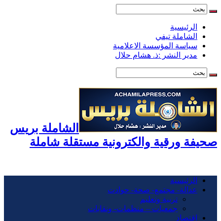
الرئيسية
الشاملة تيفي
سياسة المؤسسة الاعلامية
مدير النشر :ذ. هشام حلال
الشاملة بريس
صحيفة ورقية والكترونية مستقلة شاملة
الرئيسية
عدالة- مجتمع- صحة- حوادت
تربية وتعليم
جمعيات – منظمات- ونقابات
اقتصاد