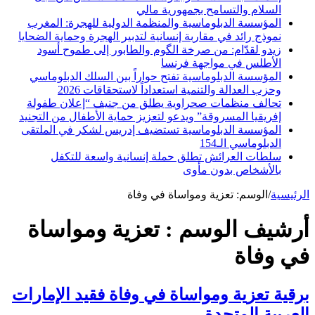
السلام والتسامح بجمهورية مالي
المؤسسة الدبلوماسية والمنظمة الدولية للهجرة: المغرب
نموذج رائد في مقاربة إنسانية لتدبير الهجرة وحماية الضحايا
زيدو لقدّام: من صرخة الگوم والطابور إلى طموح أسود
الأطلس في مواجهة فرنسا
المؤسسة الدبلوماسية تفتح حواراً بين السلك الدبلوماسي
وحزب العدالة والتنمية استعداداً لاستحقاقات 2026
تحالف منظمات صحراوية يطلق من جنيف “إعلان طفولة
إفريقيا المسروقة” ويدعو لتعزيز حماية الأطفال من التجنيد
المؤسسة الدبلوماسية تستضيف إدريس لشكر في الملتقى
الدبلوماسي الـ154
سلطات العرائش تطلق حملة إنسانية واسعة للتكفل
بالأشخاص بدون مأوى
الرئيسية
/
الوسم:
تعزية ومواساة في وفاة
أرشيف الوسم :
تعزية ومواساة
في وفاة
برقية تعزية ومواساة في وفاة فقيد الإمارات
العربية المتحدة