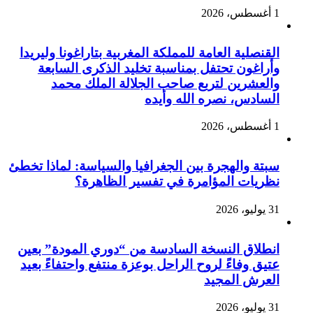
1 أغسطس، 2026
القنصلية العامة للمملكة المغربية بتاراغونا وليريدا
وأراغون تحتفل بمناسبة تخليد الذكرى السابعة
والعشرين لتربع صاحب الجلالة الملك محمد
السادس، نصره الله وأيده
1 أغسطس، 2026
سبتة والهجرة بين الجغرافيا والسياسة: لماذا تخطئ
نظريات المؤامرة في تفسير الظاهرة؟
31 يوليو، 2026
انطلاق النسخة السادسة من “دوري المودة” بعين
عتيق وفاءً لروح الراحل بوعزة منتفع واحتفاءً بعيد
العرش المجيد
31 يوليو، 2026