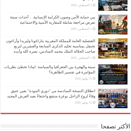
2 أغسطس، 2026
بين حماية الأمن وصون الكرامة الإنسانية… أحداث سبتة
تفرض مراجعة شاملة للمقاربة الأمنية والاجتماعية
1 أغسطس، 2026
القنصلية العامة للمملكة المغربية بتاراغونا وليريدا وأراغون
تحتفل بمناسبة تخليد الذكرى السابعة والعشرين لتربع
صاحب الجلالة الملك محمد السادس، نصره الله وأيده
1 أغسطس، 2026
سبتة والهجرة بين الجغرافيا والسياسة: لماذا تخطئ نظريات
المؤامرة في تفسير الظاهرة؟
31 يوليو، 2026
انطلاق النسخة السادسة من “دوري المودة” بعين عتيق
وفاءً لروح الراحل بوعزة منتفع واحتفاءً بعيد العرش المجيد
31 يوليو، 2026
الأكثر تصفحا