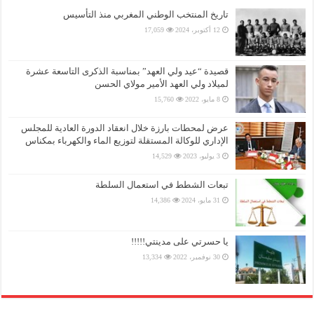
تاريخ المنتخب الوطني المغربي منذ التأسيس
12 أكتوبر، 2024
17,059
قصيدة “عيد ولي العهد” بمناسبة الذكرى التاسعة عشرة
لميلاد ولي العهد الأمير مولاي الحسن
8 مايو، 2022
15,760
عرض لمحطات بارزة خلال انعقاد الدورة العادية للمجلس
الإداري للوكالة المستقلة لتوزيع الماء والكهرباء بمكناس
3 يوليو، 2023
14,529
تبعات الشطط في استعمال السلطة
31 مايو، 2024
14,386
يا حسرتي على مدينتي!!!!!
30 نوفمبر، 2022
13,334