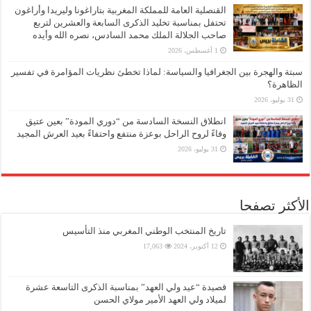
القنصلية العامة للمملكة المغربية بتاراغونا وليريدا وأراغون
تحتفل بمناسبة تخليد الذكرى السابعة والعشرين لتربع
صاحب الجلالة الملك محمد السادس، نصره الله وأيده
1 أغسطس، 2026
سبتة والهجرة بين الجغرافيا والسياسة: لماذا تخطئ نظريات المؤامرة في تفسير
الظاهرة؟
31 يوليو، 2026
انطلاق النسخة السادسة من “دوري المودة” بعين عتيق
وفاءً لروح الراحل بوعزة منتفع واحتفاءً بعيد العرش المجيد
31 يوليو، 2026
الأكثر تصفحا
تاريخ المنتخب الوطني المغربي منذ التأسيس
12 أكتوبر، 2024
17,063
قصيدة “عيد ولي العهد” بمناسبة الذكرى التاسعة عشرة
لميلاد ولي العهد الأمير مولاي الحسن