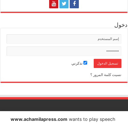
دخول
تذكرني
نسيت كلمة المرور ؟
الشاملة بريس تصدر عن شركة الشاملة بريس للاتصال والاشهار
www.achamilapress.com
wants to play speech
IF : 18734372 - CNSS : 4709939 - RC : 40517 - PATENTE : 17040538