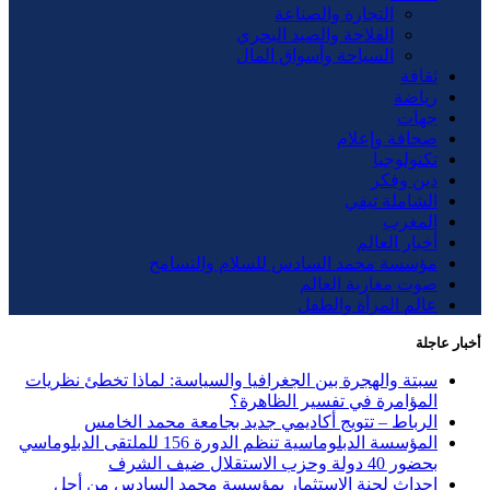
التجارة والصناعة
الفلاحة والصيد البحري
السياحة وأسواق المال
ثقافة
رياضة
جهات
صحافة وإعلام
تكنولوجيا
دين وفكر
الشاملة تيفي
المغرب
أخبار العالم
مؤسسة محمد السادس للسلام والتسامح
صوت مغاربة العالم
عالم المرأة والطفل
أخبار عاجلة
سبتة والهجرة بين الجغرافيا والسياسة: لماذا تخطئ نظريات
المؤامرة في تفسير الظاهرة؟
الرباط – تتويج أكاديمي جديد بجامعة محمد الخامس
المؤسسة الدبلوماسية تنظم الدورة 156 للملتقى الدبلوماسي
بحضور 40 دولة وحزب الاستقلال ضيف الشرف
إحداث لجنة الاستثمار بمؤسسة محمد السادس من أجل