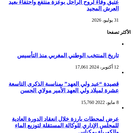
عتيق وفاءً لروح الراحل بوعزة منتفع واحتفاءً بعيد
العرش المجيد
31 يوليو، 2026
الأكثر تصفحا
تاريخ المنتخب الوطني المغربي منذ التأسيس
12 أكتوبر، 2024
17,061
قصيدة “عيد ولي العهد” بمناسبة الذكرى التاسعة
عشرة لميلاد ولي العهد الأمير مولاي الحسن
8 مايو، 2022
15,760
عرض لمحطات بارزة خلال انعقاد الدورة العادية
للمجلس الإداري للوكالة المستقلة لتوزيع الماء
والكهرباء بمكناس