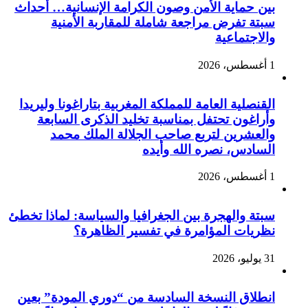
بين حماية الأمن وصون الكرامة الإنسانية… أحداث
سبتة تفرض مراجعة شاملة للمقاربة الأمنية
والاجتماعية
1 أغسطس، 2026
القنصلية العامة للمملكة المغربية بتاراغونا وليريدا
وأراغون تحتفل بمناسبة تخليد الذكرى السابعة
والعشرين لتربع صاحب الجلالة الملك محمد
السادس، نصره الله وأيده
1 أغسطس، 2026
سبتة والهجرة بين الجغرافيا والسياسة: لماذا تخطئ
نظريات المؤامرة في تفسير الظاهرة؟
31 يوليو، 2026
انطلاق النسخة السادسة من “دوري المودة” بعين