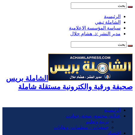
الرئيسية
الشاملة تيفي
سياسة المؤسسة الاعلامية
مدير النشر :ذ. هشام حلال
الشاملة بريس
صحيفة ورقية والكترونية مستقلة شاملة
الرئيسية
عدالة- مجتمع- صحة- حوادت
تربية وتعليم
جمعيات – منظمات- ونقابات
اقتصاد