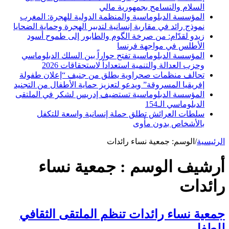
السلام والتسامح بجمهورية مالي
المؤسسة الدبلوماسية والمنظمة الدولية للهجرة: المغرب
نموذج رائد في مقاربة إنسانية لتدبير الهجرة وحماية الضحايا
زيدو لقدّام: من صرخة الگوم والطابور إلى طموح أسود
الأطلس في مواجهة فرنسا
المؤسسة الدبلوماسية تفتح حواراً بين السلك الدبلوماسي
وحزب العدالة والتنمية استعداداً لاستحقاقات 2026
تحالف منظمات صحراوية يطلق من جنيف “إعلان طفولة
إفريقيا المسروقة” ويدعو لتعزيز حماية الأطفال من التجنيد
المؤسسة الدبلوماسية تستضيف إدريس لشكر في الملتقى
الدبلوماسي الـ154
سلطات العرائش تطلق حملة إنسانية واسعة للتكفل
بالأشخاص بدون مأوى
الرئيسية
/
الوسم:
جمعية نساء رائدات
أرشيف الوسم :
جمعية نساء
رائدات
جمعية نساء رائدات تنظم الملتقى الثقافي
للطفل