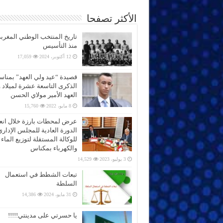
الأكثر تصفحا
تاريخ المنتخب الوطني المغرب
منذ التأسيس
12 أكتوبر، 2024
17,059
قصيدة “عيد ولي العهد” بمناس
الذكرى التاسعة عشرة لميلاد 
العهد الأمير مولاي الحسن
8 مايو، 2022
15,760
عرض لمحطات بارزة خلال انعق
الدورة العادية للمجلس الإداري
للوكالة المستقلة لتوزيع الماء
والكهرباء بمكناس
3 يوليو، 2023
14,529
تبعات الشطط في استعمال
السلطة
31 مايو، 2024
14,386
يا حسرتي على مدينتي!!!!!