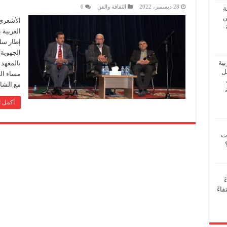
28 ديسمبر، 2022
الثقافة والفن
0
ة
ض
الأشعري
العربية 
إطار سلس
الجهوية
بية
بالمعهد
فل
مع الشا
أكمل ا
ات
ً
اءً