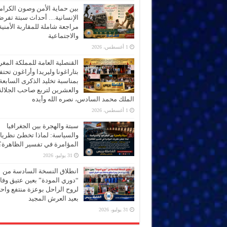
بين حماية الأمن وصون الكرام
الإنسانية… أحداث سبتة تفر
مراجعة شاملة للمقاربة الأمنية
والاجتماعية
1 أغسطس، 2026
القنصلية العامة للمملكة المغر
بتاراغونا وليريدا وأراغون تحت
بمناسبة تخليد الذكرى السابعة
والعشرين لتربع صاحب الجلالة
الملك محمد السادس، نصره الله وأيده
1 أغسطس، 2026
سبتة والهجرة بين الجغرافيا
والسياسة: لماذا تخطئ نظري
المؤامرة في تفسير الظاهرة؟
31 يوليو، 2026
انطلاق النسخة السادسة من
“دوري المودة” بعين عتيق وفاء
لروح الراحل بوعزة منتفع واحتف
بعيد العرش المجيد
31 يوليو، 2026