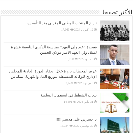
الأكثر تصفحا
تاريخ المنتخب الوطني المغربي منذ التأسيس
12 أكتوبر، 2024
17,063
قصيدة “عيد ولي العهد” بمناسبة الذكرى التاسعة عشرة
لميلاد ولي العهد الأمير مولاي الحسن
8 مايو، 2022
15,760
عرض لمحطات بارزة خلال انعقاد الدورة العادية للمجلس
الإداري للوكالة المستقلة لتوزيع الماء والكهرباء بمكناس
3 يوليو، 2023
14,529
تبعات الشطط في استعمال السلطة
31 مايو، 2024
14,391
يا حسرتي على مدينتي!!!!!
30 نوفمبر، 2022
13,334