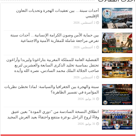
أحداث سبتة… بين تعقيدات الهجرة وتحديات التعاون
الإقليمي
2 أغسطس، 2026
بين حماية الأمن وصون الكرامة الإنسانية… أحداث سبتة
تفرض مراجعة شاملة للمقاربة الأمنية والاجتماعية
1 أغسطس، 2026
القنصلية العامة للمملكة المغربية بتاراغونا وليريدا وأراغون
تحتفل بمناسبة تخليد الذكرى السابعة والعشرين لتربع
صاحب الجلالة الملك محمد السادس، نصره الله وأيده
1 أغسطس، 2026
سبتة والهجرة بين الجغرافيا والسياسة: لماذا تخطئ نظريات
المؤامرة في تفسير الظاهرة؟
31 يوليو، 2026
انطلاق النسخة السادسة من “دوري المودة” بعين عتيق
وفاءً لروح الراحل بوعزة منتفع واحتفاءً بعيد العرش المجيد
31 يوليو، 2026