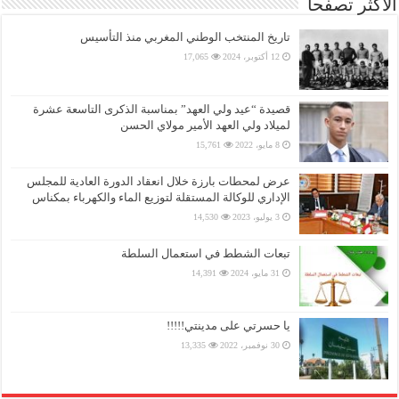
الأكثر تصفحا
تاريخ المنتخب الوطني المغربي منذ التأسيس
12 أكتوبر، 2024
17,065
قصيدة “عيد ولي العهد” بمناسبة الذكرى التاسعة عشرة
لميلاد ولي العهد الأمير مولاي الحسن
8 مايو، 2022
15,761
عرض لمحطات بارزة خلال انعقاد الدورة العادية للمجلس
الإداري للوكالة المستقلة لتوزيع الماء والكهرباء بمكناس
3 يوليو، 2023
14,530
تبعات الشطط في استعمال السلطة
31 مايو، 2024
14,391
يا حسرتي على مدينتي!!!!!
30 نوفمبر، 2022
13,335