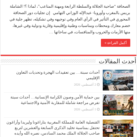
الصحافة “صاحبة الجلالة والسلطة الرابعة ومهنة المتاعب”، لماذا ؟! الشاملة
بريس بالمغرب وأوروبا- عبدالإله الوزاني التهامي إن تجليات دور الصحافة
المحوري في التأثير في الرأي العام وفي توجيهه وفي تشكيله، تظهر جلية في
خضم معارك ومحطات ومناسبات وطنية وإقليمية وقارية ودولية وفي غيرها،
منها الأزمات والحروب والمنافسات، في ساحاتها …
أكمل القراءة »
أحدث المقالات
أحداث سبتة… بين تعقيدات الهجرة وتحديات التعاون
الإقليمي
2 أغسطس، 2026
بين حماية الأمن وصون الكرامة الإنسانية… أحداث سبتة
تفرض مراجعة شاملة للمقاربة الأمنية والاجتماعية
1 أغسطس، 2026
القنصلية العامة للمملكة المغربية بتاراغونا وليريدا وأراغون
تحتفل بمناسبة تخليد الذكرى السابعة والعشرين لتربع
صاحب الجلالة الملك محمد السادس، نصره الله وأيده