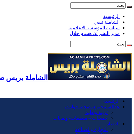
الرئيسية
الشاملة تيفي
سياسة المؤسسة الاعلامية
مدير النشر :ذ. هشام حلال
الشاملة بريس صح
الرئيسية
عدالة- مجتمع- صحة- حوادت
تربية وتعليم
جمعيات – منظمات- ونقابات
اقتصاد
التجارة والصناعة