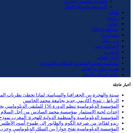
الفلاحة والصيد البحري
السياحة وأسواق المال
ثقافة
رياضة
جهات
صحافة وإعلام
تكنولوجيا
دين وفكر
الشاملة تيفي
المغرب
أخبار العالم
مؤسسة محمد السادس للسلام والتسامح
صوت مغاربة العالم
عالم المرأة والطفل
أخبار عاجلة
سبتة والهجرة بين الجغرافيا والسياسة: لماذا تخطئ نظريات ال
الرباط – تتويج أكاديمي جديد بجامعة محمد الخامس
المؤسسة الدبلوماسية تنظم الدورة 156 للملتقى الدبلوماسي بحضور 40 دولة وحزب الاستقلال ضيف الشرف
إحداث لجنة الاستثمار بمؤسسة محمد السادس من أجل السلام و
المؤسسة الدبلوماسية والمنظمة الدولية للهجرة: المغرب نموذج ر
زيدو لقدّام: من صرخة الگوم والطابور إلى طموح أسود الأطلس
المؤسسة الدبلوماسية تفتح حواراً بين السلك الدبلوماسي وحزب العد