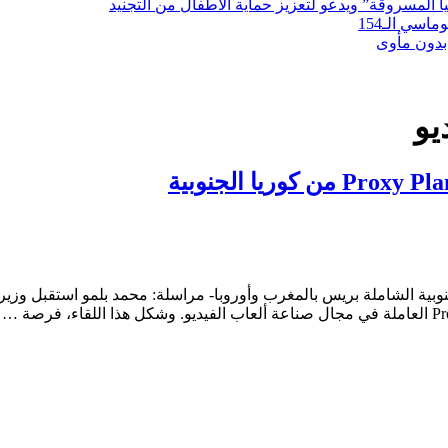
لمسروقة” ويدعو لتعزيز حماية الأطفال من التجنيد
سي الـ154
بدون مأوى
يو
و: بنسعيد يلتقي بشركة Proxy Planet من كوريا الجنوبية الشاملة بريس بالمغرب وأوروبا- مراسلة