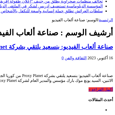
تحالف منظمات صحراوية يطلق من جنيف “إعلان طفولة إفريقيا ا
المؤسسة الدبلوماسية تستضيف إدريس لشكر في الملتقى الدبلوما
سلطات العرائش تطلق حملة إنسانية واسعة للتكفل بالأشخاص 
الرئيسية
/
الوسم:
صناعة ألعاب الفيديو
أرشيف الوسم :
صناعة ألعاب الفيد
صناعة ألعاب الفيديو: بنسعيد يلتقي بشركة Proxy Planet من كوريا الجنوبية
16 أكتوبر، 2023
الثقافة والفن
0
صناعة ألعاب الفيدي
الاثنين، السيد يونغ موك بارك مؤسس والمدير العام لشركة Proxy Planet العاملة في مجال صناعة ألعاب الفيديو. وشكل هذا اللقاء، فرصة …
أكمل القراءة »
أحدث المقالات