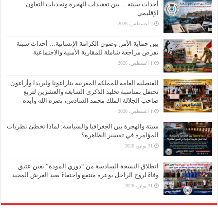
أحداث سبتة… بين تعقيدات الهجرة وتحديات التعاون
الإقليمي
2 أغسطس، 2026
بين حماية الأمن وصون الكرامة الإنسانية… أحداث سبتة
تفرض مراجعة شاملة للمقاربة الأمنية والاجتماعية
1 أغسطس، 2026
القنصلية العامة للمملكة المغربية بتاراغونا وليريدا وأراغون
تحتفل بمناسبة تخليد الذكرى السابعة والعشرين لتربع
صاحب الجلالة الملك محمد السادس، نصره الله وأيده
1 أغسطس، 2026
سبتة والهجرة بين الجغرافيا والسياسة: لماذا تخطئ نظريات
المؤامرة في تفسير الظاهرة؟
31 يوليو، 2026
انطلاق النسخة السادسة من “دوري المودة” بعين عتيق
وفاءً لروح الراحل بوعزة منتفع واحتفاءً بعيد العرش المجيد
31 يوليو، 2026