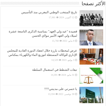
الأكثر تصفحا
تاريخ المنتخب الوطني المغربي منذ التأسيس
12 أكتوبر، 2024
17,061
قصيدة “عيد ولي العهد” بمناسبة الذكرى التاسعة عشرة
لميلاد ولي العهد الأمير مولاي الحسن
8 مايو، 2022
15,760
عرض لمحطات بارزة خلال انعقاد الدورة العادية للمجلس
الإداري للوكالة المستقلة لتوزيع الماء والكهرباء بمكناس
3 يوليو، 2023
14,529
تبعات الشطط في استعمال السلطة
31 مايو، 2024
14,391
يا حسرتي على مدينتي!!!!!
30 نوفمبر، 2022
13,334