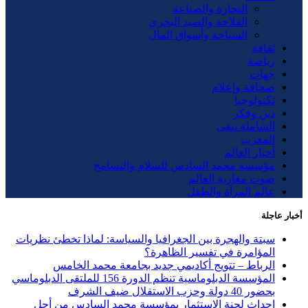
التجارة والصناعة
الفلاحة والصيد البحري
السياحة وأسواق المال
ثقافة
رياضة
جهات
صحافة وإعلام
تكنولوجيا
دين وفكر
الشاملة تيفي
المغرب
أخبار العالم
مؤسسة محمد السادس للسلام والتسامح
صوت مغاربة العالم
عالم المرأة والطفل
أخبار عاجلة
سبتة والهجرة بين الجغرافيا والسياسة: لماذا تخطئ نظريات
المؤامرة في تفسير الظاهرة؟
الرباط – تتويج أكاديمي جديد بجامعة محمد الخامس
المؤسسة الدبلوماسية تنظم الدورة 156 للملتقى الدبلوماسي
بحضور 40 دولة وحزب الاستقلال ضيف الشرف
إحداث لجنة الاستثمار بمؤسسة محمد السادس من أجل