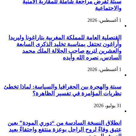
سبتة تفرض مراجعة شاملة للمقاربة الأمنية
والاجتماعية
1 أغسطس، 2026
القنصلية العامة للمملكة المغربية بتاراغونا وليريدا
وأراغون تحتفل بمناسبة تخليد الذكرى السابعة
والعشرين لتربع صاحب الجلالة الملك محمد
السادس، نصره الله وأيده
1 أغسطس، 2026
سبتة والهجرة بين الجغرافيا والسياسة: لماذا تخطئ
نظريات المؤامرة في تفسير الظاهرة؟
31 يوليو، 2026
انطلاق النسخة السادسة من “دوري المودة” بعين
عتيق وفاءً لروح الراحل بوعزة منتفع واحتفاءً بعيد