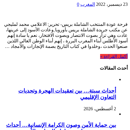
23 ديسمبر، 2022
المغرب
0
فرحة عودة المنتخب الشاملة بريس- تحرير: الاعلامي محمد لمليجي
عن مكتب جريدة الشاملة بريس بأوروبا ِوعادت الأسود إلى عرينها،
عادت وهي تزأر بصوت الانتصار وبصوت الافتخار، نعم يا سادة إنهم
أسود الأطلس أبناء المغرب البررة ، إنهم أبناء الوطن الغالي اللذين
صنعوا الحدث ،وخلدوا في كتاب التاريخ بصمة الإنجازات والأمجاد …
أكمل القراءة »
أحدث المقالات
أحداث سبتة… بين تعقيدات الهجرة وتحديات
التعاون الإقليمي
2 أغسطس، 2026
بين حماية الأمن وصون الكرامة الإنسانية… أحداث