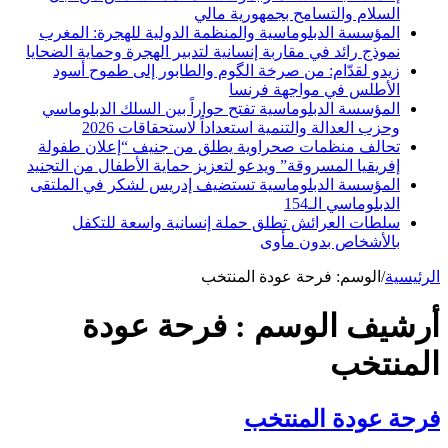
السلام والتسامح بجمهورية مالي
المؤسسة الدبلوماسية والمنظمة الدولية للهجرة: المغرب
نموذج رائد في مقاربة إنسانية لتدبير الهجرة وحماية الضحايا
زيدو لقدّام: من صرخة الگوم والطابور إلى طموح أسود
الأطلس في مواجهة فرنسا
المؤسسة الدبلوماسية تفتح حواراً بين السلك الدبلوماسي
وحزب العدالة والتنمية استعداداً لاستحقاقات 2026
تحالف منظمات صحراوية يطلق من جنيف “إعلان طفولة
إفريقيا المسروقة” ويدعو لتعزيز حماية الأطفال من التجنيد
المؤسسة الدبلوماسية تستضيف إدريس لشكر في الملتقى
الدبلوماسي الـ154
سلطات العرائش تطلق حملة إنسانية واسعة للتكفل
بالأشخاص بدون مأوى
الرئيسية
/
الوسم:
فرحة عودة المنتخب
أرشيف الوسم :
فرحة عودة
المنتخب
فرحة عودة المنتخب