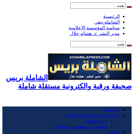
الرئيسية
الشاملة تيفي
سياسة المؤسسة الاعلامية
مدير النشر :ذ. هشام حلال
الشاملة بريس
صحيفة ورقية والكترونية مستقلة شاملة
الرئيسية
عدالة- مجتمع- صحة- حوادت
تربية وتعليم
جمعيات – منظمات- ونقابات
اقتصاد