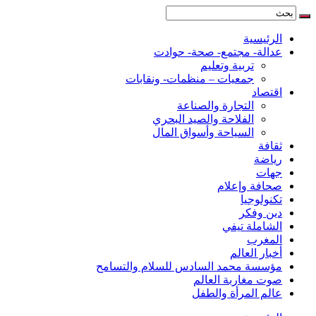
الرئيسية
عدالة- مجتمع- صحة- حوادت
تربية وتعليم
جمعيات – منظمات- ونقابات
اقتصاد
التجارة والصناعة
الفلاحة والصيد البحري
السياحة وأسواق المال
ثقافة
رياضة
جهات
صحافة وإعلام
تكنولوجيا
دين وفكر
الشاملة تيفي
المغرب
أخبار العالم
مؤسسة محمد السادس للسلام والتسامح
صوت مغاربة العالم
عالم المرأة والطفل