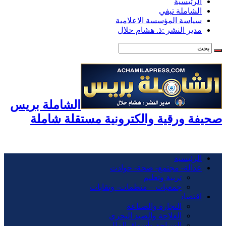
الرئيسية
الشاملة تيفي
سياسة المؤسسة الاعلامية
مدير النشر :ذ. هشام حلال
الشاملة بريس
صحيفة ورقية والكترونية مستقلة شاملة
الرئيسية
عدالة- مجتمع- صحة- حوادت
تربية وتعليم
جمعيات – منظمات- ونقابات
اقتصاد
التجارة والصناعة
الفلاحة والصيد البحري
السياحة وأسواق المال