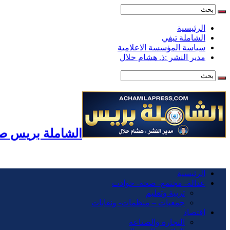
الرئيسية
الشاملة تيفي
سياسة المؤسسة الاعلامية
مدير النشر :ذ. هشام حلال
الشاملة بريس صح
الرئيسية
عدالة- مجتمع- صحة- حوادت
تربية وتعليم
جمعيات – منظمات- ونقابات
اقتصاد
التجارة والصناعة