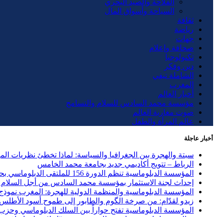
الفلاحة والصيد البحري
السياحة وأسواق المال
ثقافة
رياضة
جهات
صحافة وإعلام
تكنولوجيا
دين وفكر
الشاملة تيفي
المغرب
أخبار العالم
مؤسسة محمد السادس للسلام والتسامح
صوت مغاربة العالم
عالم المرأة والطفل
أخبار عاجلة
سبتة والهجرة بين الجغرافيا والسياسة: لماذا تخطئ نظريات ال
الرباط – تتويج أكاديمي جديد بجامعة محمد الخامس
المؤسسة الدبلوماسية تنظم الدورة 156 للملتقى الدبلوماسي بحضور 40 دولة وحزب الاستقلال ضيف الشرف
إحداث لجنة الاستثمار بمؤسسة محمد السادس من أجل السلام و
المؤسسة الدبلوماسية والمنظمة الدولية للهجرة: المغرب نموذج ر
زيدو لقدّام: من صرخة الگوم والطابور إلى طموح أسود الأطلس
المؤسسة الدبلوماسية تفتح حواراً بين السلك الدبلوماسي وحزب العد