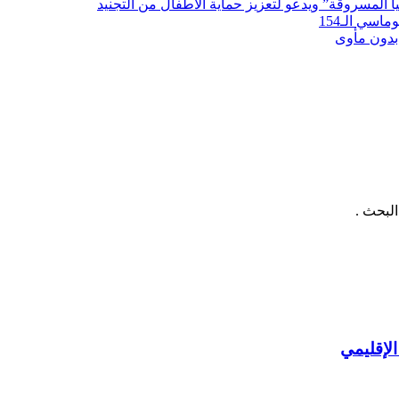
لمسروقة” ويدعو لتعزيز حماية الأطفال من التجنيد
سي الـ154
بدون مأوى
لبحث .
لإقليمي