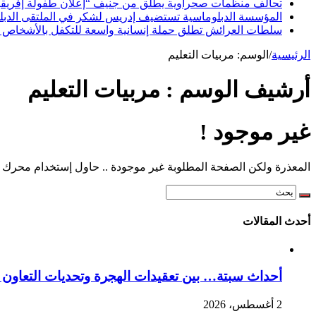
تحالف منظمات صحراوية يطلق من جنيف “إعلان طفولة إفريقيا ا
المؤسسة الدبلوماسية تستضيف إدريس لشكر في الملتقى الدبلوما
سلطات العرائش تطلق حملة إنسانية واسعة للتكفل بالأشخاص 
الرئيسية
/
الوسم:
مربيات التعليم
أرشيف الوسم :
مربيات التعليم
غير موجود !
المعذرة ولكن الصفحة المطلوبة غير موجودة .. حاول إستخدام محرك ا
أحدث المقالات
أحداث سبتة… بين تعقيدات الهجرة وتحديات التعاون ا
2 أغسطس، 2026