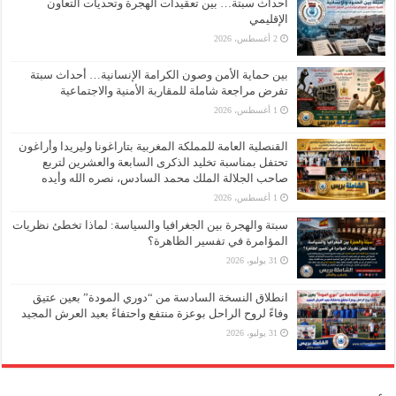
أحداث سبتة… بين تعقيدات الهجرة وتحديات التعاون
الإقليمي
2 أغسطس، 2026
بين حماية الأمن وصون الكرامة الإنسانية… أحداث سبتة
تفرض مراجعة شاملة للمقاربة الأمنية والاجتماعية
1 أغسطس، 2026
القنصلية العامة للمملكة المغربية بتاراغونا وليريدا وأراغون
تحتفل بمناسبة تخليد الذكرى السابعة والعشرين لتربع
صاحب الجلالة الملك محمد السادس، نصره الله وأيده
1 أغسطس، 2026
سبتة والهجرة بين الجغرافيا والسياسة: لماذا تخطئ نظريات
المؤامرة في تفسير الظاهرة؟
31 يوليو، 2026
انطلاق النسخة السادسة من “دوري المودة” بعين عتيق
وفاءً لروح الراحل بوعزة منتفع واحتفاءً بعيد العرش المجيد
31 يوليو، 2026