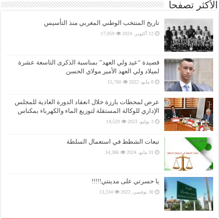
الأكثر تصفحا
تاريخ المنتخب الوطني المغربي منذ التأسيس
12 أكتوبر، 2024
17,059
قصيدة “عيد ولي العهد” بمناسبة الذكرى التاسعة عشرة
لميلاد ولي العهد الأمير مولاي الحسن
8 مايو، 2022
15,760
عرض لمحطات بارزة خلال انعقاد الدورة العادية للمجلس
الإداري للوكالة المستقلة لتوزيع الماء والكهرباء بمكناس
3 يوليو، 2023
14,529
تبعات الشطط في استعمال السلطة
31 مايو، 2024
14,386
يا حسرتي على مدينتي!!!!!
30 نوفمبر، 2022
13,334