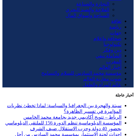
التجارة والصناعة
الفلاحة والصيد البحري
السياحة وأسواق المال
ثقافة
رياضة
جهات
صحافة وإعلام
تكنولوجيا
دين وفكر
الشاملة تيفي
المغرب
أخبار العالم
مؤسسة محمد السادس للسلام والتسامح
صوت مغاربة العالم
عالم المرأة والطفل
أخبار عاجلة
سبتة والهجرة بين الجغرافيا والسياسة: لماذا تخطئ نظريات
المؤامرة في تفسير الظاهرة؟
الرباط – تتويج أكاديمي جديد بجامعة محمد الخامس
المؤسسة الدبلوماسية تنظم الدورة 156 للملتقى الدبلوماسي
بحضور 40 دولة وحزب الاستقلال ضيف الشرف
إحداث لجنة الاستثمار بمؤسسة محمد السادس من أجل