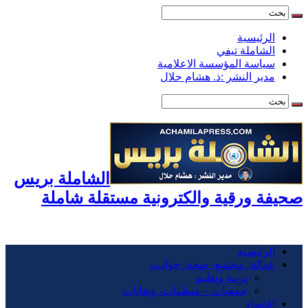
الرئيسية
الشاملة تيفي
سياسة المؤسسة الاعلامية
مدير النشر :ذ. هشام حلال
الشاملة بريس
صحيفة ورقية والكترونية مستقلة شاملة
الرئيسية
عدالة- مجتمع- صحة- حوادت
تربية وتعليم
جمعيات – منظمات- ونقابات
اقتصاد