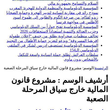
السلام والتسامح بجمهورية مالي
المؤسسة الدبلوماسية والمنظمة الدولية للهجرة: المغرب
نموذج رائد في مقاربة إنسانية لتدبير الهجرة وحماية الضحايا
زيدو لقدّام: من صرخة الگوم والطابور إلى طموح أسود
الأطلس في مواجهة فرنسا
المؤسسة الدبلوماسية تفتح حواراً بين السلك الدبلوماسي
وحزب العدالة والتنمية استعداداً لاستحقاقات 2026
تحالف منظمات صحراوية يطلق من جنيف “إعلان طفولة
إفريقيا المسروقة” ويدعو لتعزيز حماية الأطفال من التجنيد
المؤسسة الدبلوماسية تستضيف إدريس لشكر في الملتقى
الدبلوماسي الـ154
سلطات العرائش تطلق حملة إنسانية واسعة للتكفل
بالأشخاص بدون مأوى
الرئيسية
/
الوسم:
مشروع قانون المالية خارج سياق المرحلة الصعبة
أرشيف الوسم :
مشروع قانون
المالية خارج سياق المرحلة
الصعبة