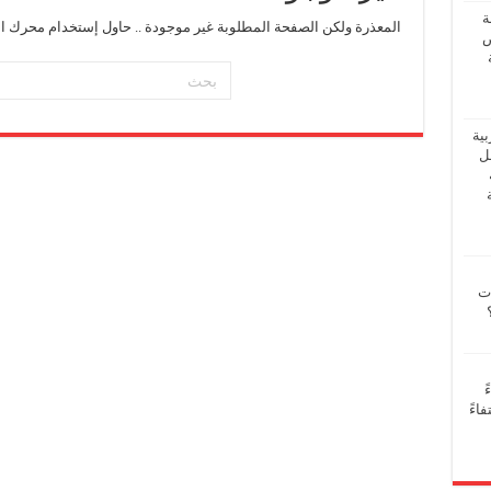
ة
المعذرة ولكن الصفحة المطلوبة غير موجودة .. حاول إستخدام محرك ال
ض
بية
فل
ات
ً
اءً