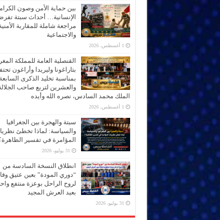
بين حماية الأمن وصون الكرام
الإنسانية… أحداث سبتة تفر
مراجعة شاملة للمقاربة الأمنية
والاجتماعية
1 أغسطس، 2026
القنصلية العامة للمملكة المغر
بتاراغونا وليريدا وأراغون تحت
بمناسبة تخليد الذكرى السابعة
والعشرين لتربع صاحب الجلالة
الملك محمد السادس، نصره الله وأيده
1 أغسطس، 2026
سبتة والهجرة بين الجغرافيا
والسياسة: لماذا تخطئ نظري
المؤامرة في تفسير الظاهرة؟
31 يوليو، 2026
انطلاق النسخة السادسة من
“دوري المودة” بعين عتيق وفاء
لروح الراحل بوعزة منتفع واحتف
بعيد العرش المجيد
31 يوليو، 2026