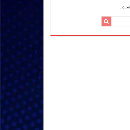
بحث .