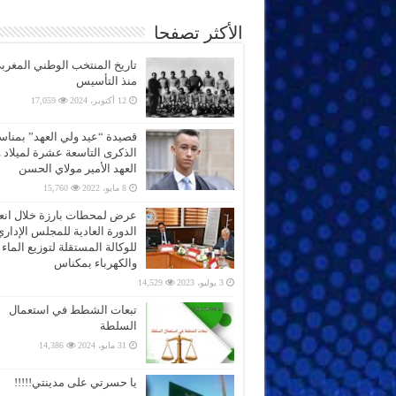
الأكثر تصفحا
تاريخ المنتخب الوطني المغرب
منذ التأسيس
12 أكتوبر، 2024
17,059
قصيدة “عيد ولي العهد” بمناس
الذكرى التاسعة عشرة لميلاد 
العهد الأمير مولاي الحسن
8 مايو، 2022
15,760
عرض لمحطات بارزة خلال انعق
الدورة العادية للمجلس الإداري
للوكالة المستقلة لتوزيع الماء
والكهرباء بمكناس
3 يوليو، 2023
14,529
تبعات الشطط في استعمال
السلطة
31 مايو، 2024
14,386
يا حسرتي على مدينتي!!!!!