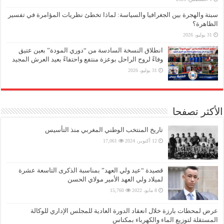
سبتة والهجرة بين الجغرافيا والسياسة: لماذا تخطئ نظريات المؤامرة في تفسير
الظاهرة؟
31 يوليو، 2026
انطلاق النسخة السادسة من “دوري المودة” بعين عتيق
وفاءً لروح الراحل بوعزة منتفع واحتفاءً بعيد العرش المجيد
31 يوليو، 2026
الأكثر تصفحا
تاريخ المنتخب الوطني المغربي منذ التأسيس
12 أكتوبر، 2024
17,061
قصيدة “عيد ولي العهد” بمناسبة الذكرى التاسعة عشرة
لميلاد ولي العهد الأمير مولاي الحسن
8 مايو، 2022
15,760
عرض لمحطات بارزة خلال انعقاد الدورة العادية للمجلس الإداري للوكالة
المستقلة لتوزيع الماء والكهرباء بمكناس