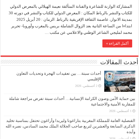
المشاركة الوازنة للشاعرة والفنانة المتألقة نعيمة الهيلالي بالمعرض الدولي
للكتاب والنشر بالرباط المكان : المعرض الدولي للكتاب والنشر في دورته 30
بمدينة الانوار، عاصمة الثقافة الإفريقية بالرباط. الزمان : 20 أبريل 2025
ابتداءا من الساعة التانية بعد الزوال الشاملة بريس بالمغرب وأوروبا- تحرير
محمد لمليجي الشاعر الوطني والاعلامي عن مكتب …
أكمل القراءة »
أحدث المقالات
أحداث سبتة… بين تعقيدات الهجرة وتحديات التعاون
الإقليمي
2 أغسطس، 2026
بين حماية الأمن وصون الكرامة الإنسانية… أحداث سبتة تفرض مراجعة شاملة
للمقاربة الأمنية والاجتماعية
1 أغسطس، 2026
القنصلية العامة للمملكة المغربية بتاراغونا وليريدا وأراغون تحتفل بمناسبة تخليد
الذكرى السابعة والعشرين لتربع صاحب الجلالة الملك محمد السادس، نصره الله
وأيده
1 أغسطس، 2026