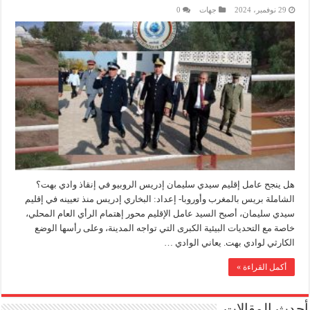
29 نوفمبر، 2024
جهات
0
هل ينجح عامل إقليم سيدي سليمان إدريس الروبيو في إنقاذ وادي بهت؟
الشاملة بريس بالمغرب وأوروبا- إعداد: البخاري إدريس منذ تعيينه في إقليم
سيدي سليمان، أصبح السيد عامل الإقليم محور إهتمام الرأي العام المحلي،
خاصة مع التحديات البيئية الكبرى التي تواجه المدينة، وعلى رأسها الوضع
الكارثي لوادي بهت. يعاني الوادي …
أكمل القراءة »
أحدث المقالات