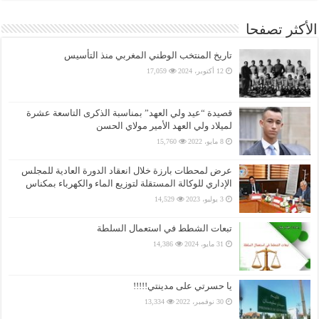
الأكثر تصفحا
تاريخ المنتخب الوطني المغربي منذ التأسيس
12 أكتوبر، 2024
17,059
قصيدة “عيد ولي العهد” بمناسبة الذكرى التاسعة عشرة
لميلاد ولي العهد الأمير مولاي الحسن
8 مايو، 2022
15,760
عرض لمحطات بارزة خلال انعقاد الدورة العادية للمجلس
الإداري للوكالة المستقلة لتوزيع الماء والكهرباء بمكناس
3 يوليو، 2023
14,529
تبعات الشطط في استعمال السلطة
31 مايو، 2024
14,386
يا حسرتي على مدينتي!!!!!
30 نوفمبر، 2022
13,334