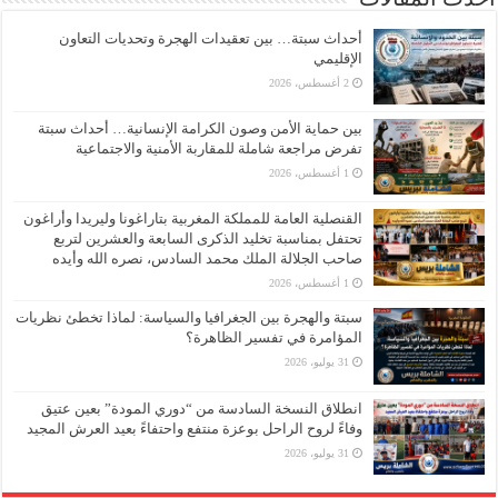
أحداث سبتة… بين تعقيدات الهجرة وتحديات التعاون
الإقليمي
2 أغسطس، 2026
بين حماية الأمن وصون الكرامة الإنسانية… أحداث سبتة
تفرض مراجعة شاملة للمقاربة الأمنية والاجتماعية
1 أغسطس، 2026
القنصلية العامة للمملكة المغربية بتاراغونا وليريدا وأراغون
تحتفل بمناسبة تخليد الذكرى السابعة والعشرين لتربع
صاحب الجلالة الملك محمد السادس، نصره الله وأيده
1 أغسطس، 2026
سبتة والهجرة بين الجغرافيا والسياسة: لماذا تخطئ نظريات
المؤامرة في تفسير الظاهرة؟
31 يوليو، 2026
انطلاق النسخة السادسة من “دوري المودة” بعين عتيق
وفاءً لروح الراحل بوعزة منتفع واحتفاءً بعيد العرش المجيد
31 يوليو، 2026