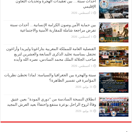
أحداث سبتة… بين تعقيدات الهجرة وتحديات التعاون
الإقليمي
2 أغسطس، 2026
بين حماية الأمن وصون الكرامة الإنسانية… أحداث سبتة
تفرض مراجعة شاملة للمقاربة الأمنية والاجتماعية
1 أغسطس، 2026
القنصلية العامة للمملكة المغربية بتاراغونا وليريدا وأراغون
تحتفل بمناسبة تخليد الذكرى السابعة والعشرين لتربع
صاحب الجلالة الملك محمد السادس، نصره الله وأيده
1 أغسطس، 2026
سبتة والهجرة بين الجغرافيا والسياسة: لماذا تخطئ نظريات
المؤامرة في تفسير الظاهرة؟
31 يوليو، 2026
انطلاق النسخة السادسة من “دوري المودة” بعين عتيق
وفاءً لروح الراحل بوعزة منتفع واحتفاءً بعيد العرش المجيد
31 يوليو، 2026