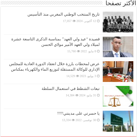
الأكثر تصفحا
تاريخ المنتخب الوطني المغربي منذ التأسيس
12 أكتوبر، 2024
17,057
قصيدة “عيد ولي العهد” بمناسبة الذكرى التاسعة عشرة
لميلاد ولي العهد الأمير مولاي الحسن
8 مايو، 2022
15,760
عرض لمحطات بارزة خلال انعقاد الدورة العادية للمجلس
الإداري للوكالة المستقلة لتوزيع الماء والكهرباء بمكناس
3 يوليو، 2023
14,529
تبعات الشطط في استعمال السلطة
31 مايو، 2024
14,384
يا حسرتي على مدينتي!!!!!
30 نوفمبر، 2022
13,334