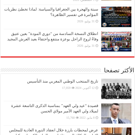
سبتة والهجرة بين الجغرافيا والسياسة: لماذا تخطئ نظريات
المؤامرة في تفسير الظاهرة؟
31 يوليو، 2026
انطلاق النسخة السادسة من “دوري المودة” بعين عتيق
وفاءً لروح الراحل بوعزة منتفع واحتفاءً بعيد العرش المجيد
31 يوليو، 2026
الأكثر تصفحا
تاريخ المنتخب الوطني المغربي منذ التأسيس
12 أكتوبر، 2024
17,059
قصيدة “عيد ولي العهد” بمناسبة الذكرى التاسعة عشرة
لميلاد ولي العهد الأمير مولاي الحسن
8 مايو، 2022
15,760
عرض لمحطات بارزة خلال انعقاد الدورة العادية للمجلس