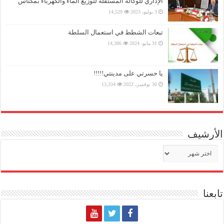
الإداري للوكالة المستقلة لتوزيع الماء والكهرباء بمكناس
3 يوليو، 2023
14,529
تبعات الشطط في استعمال السلطة
31 مايو، 2024
14,386
يا حسرتي على مدينتي!!!!!
30 نوفمبر، 2022
13,334
الأرشيف
الأرشيف
تابعنا