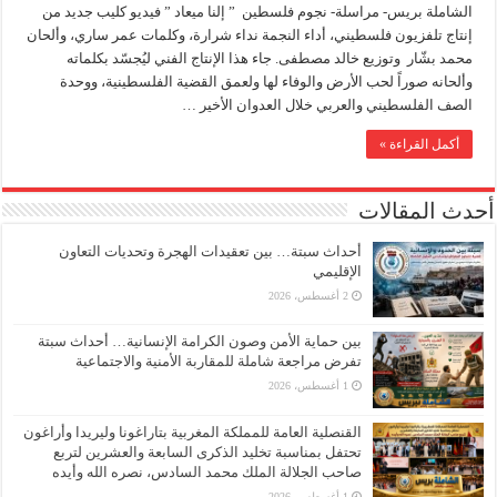
الشاملة بريس- مراسلة- نجوم فلسطين ” إلنا ميعاد ” فيديو كليب جديد من
إنتاج تلفزيون فلسطيني، أداء النجمة نداء شرارة، وكلمات عمر ساري، وألحان
محمد بشّار وتوزيع خالد مصطفى. جاء هذا الإنتاج الفني ليُجسّد بكلماته
وألحانه صوراً لحب الأرض والوفاء لها ولعمق القضية الفلسطينية، ووحدة
الصف الفلسطيني والعربي خلال العدوان الأخير …
أكمل القراءة »
أحدث المقالات
أحداث سبتة… بين تعقيدات الهجرة وتحديات التعاون
الإقليمي
2 أغسطس، 2026
بين حماية الأمن وصون الكرامة الإنسانية… أحداث سبتة
تفرض مراجعة شاملة للمقاربة الأمنية والاجتماعية
1 أغسطس، 2026
القنصلية العامة للمملكة المغربية بتاراغونا وليريدا وأراغون
تحتفل بمناسبة تخليد الذكرى السابعة والعشرين لتربع
صاحب الجلالة الملك محمد السادس، نصره الله وأيده
1 أغسطس، 2026