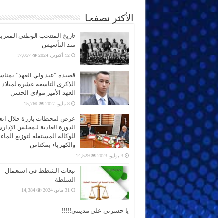
الأكثر تصفحا
تاريخ المنتخب الوطني المغرب
منذ التأسيس
12 أكتوبر، 2024
17,057
قصيدة “عيد ولي العهد” بمناس
الذكرى التاسعة عشرة لميلاد 
العهد الأمير مولاي الحسن
8 مايو، 2022
15,760
عرض لمحطات بارزة خلال انعق
الدورة العادية للمجلس الإداري
للوكالة المستقلة لتوزيع الماء
والكهرباء بمكناس
3 يوليو، 2023
14,529
تبعات الشطط في استعمال
السلطة
31 مايو، 2024
14,384
يا حسرتي على مدينتي!!!!!