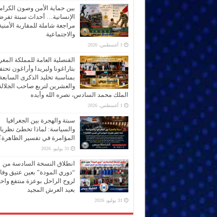
بين حماية الأمن وصون الكرام
الإنسانية… أحداث سبتة تفر
مراجعة شاملة للمقاربة الأمنية
والاجتماعية
1 أغسطس، 2026
القنصلية العامة للمملكة المغر
بتاراغونا وليريدا وأراغون تحت
بمناسبة تخليد الذكرى السابعة
والعشرين لتربع صاحب الجلالة
الملك محمد السادس، نصره الله وأيده
1 أغسطس، 2026
سبتة والهجرة بين الجغرافيا
والسياسة: لماذا تخطئ نظري
المؤامرة في تفسير الظاهرة؟
31 يوليو، 2026
انطلاق النسخة السادسة من
“دوري المودة” بعين عتيق وفاء
لروح الراحل بوعزة منتفع واحتف
بعيد العرش المجيد
31 يوليو، 2026