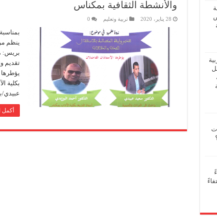
والأنشطة الثقافية بمكناس
ة
ض
28 يناير، 2020
تربية وتعليم
0
ينظم مرك
بريس: م
بية
تقديم وث
فل
يؤطرها ا
بكلية ال
عبيدي/با
أكمل ا
ات
ً
اءً