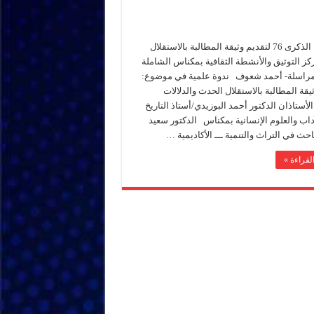
بمناسبة الذكرى 76 لتقديم وثيقة المطالبة بالاستقلال
ز التوثيق والأنشطة الثقافية بمكناس الشاملة
راسلة- أحمد شعوف ندوة علمية في موضوع:
يقة المطالبة بالاستقلال الحدث والدلالات
لأستاذان الدكتور أحمد البوزيدي/أستاذ التاريخ
آداب والعلوم الإنسانية بمكناس الدكتور سعيد
حث في التراث والتنمية ـــ الأكاديمية …
لقراءة »