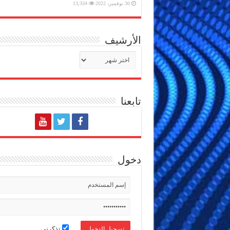
30 نوفمبر، 2022
13,334
الأرشيف
الأرشيف
تابعنا
دخول
تذكرني