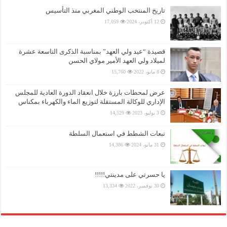
تاريخ المنتخب الوطني المغربي منذ التأسيس
12 أكتوبر، 2024
17,059
قصيدة “عيد ولي العهد” بمناسبة الذكرى التاسعة عشرة
لميلاد ولي العهد الأمير مولاي الحسن
8 مايو، 2022
15,760
عرض لمحطات بارزة خلال انعقاد الدورة العادية للمجلس
الإداري للوكالة المستقلة لتوزيع الماء والكهرباء بمكناس
3 يوليو، 2023
14,529
تبعات الشطط في استعمال السلطة
31 مايو، 2024
14,386
يا حسرتي على مدينتي!!!!!
30 نوفمبر، 2022
13,334