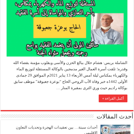
الشاملة بريس: هشام حلال ببالغ الحزن والأسى وبقلوب مؤمنة بقضاء الله
وقدره؛ تلقت أسرة العمال الغير مدمجين بالوكالة المستقلة لتوزيع الماء
والكهرباء بمكناس ليلة أمس الأربعاء 13 يناير 2021م الموافق 29 جمادى
الأولى 1442ه خبر وفاة الأب الروحي الحاج “بوعزة جعبوقة” موظف سابق
بوكالة راديم حيث وري الثرى بمقبرة المنار …
أكمل القراءة »
أحدث المقالات
أحداث سبتة… بين تعقيدات الهجرة وتحديات التعاون
الإقليمي