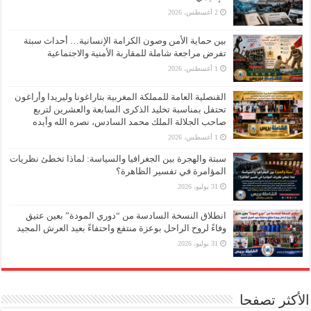
2 أغسطس، 2026
بين حماية الأمن وصون الكرامة الإنسانية… أحداث سبتة
تفرض مراجعة شاملة للمقاربة الأمنية والاجتماعية
1 أغسطس، 2026
القنصلية العامة للمملكة المغربية بتاراغونا وليريدا وأراغون
تحتفل بمناسبة تخليد الذكرى السابعة والعشرين لتربع
صاحب الجلالة الملك محمد السادس، نصره الله وأيده
1 أغسطس، 2026
سبتة والهجرة بين الجغرافيا والسياسة: لماذا تخطئ نظريات
المؤامرة في تفسير الظاهرة؟
31 يوليو، 2026
انطلاق النسخة السادسة من “دوري المودة” بعين عتيق
وفاءً لروح الراحل بوعزة منتفع واحتفاءً بعيد العرش المجيد
31 يوليو، 2026
الأكثر تصفحا