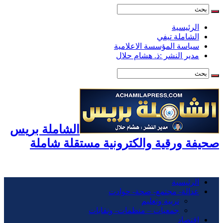
الرئيسية
الشاملة تيفي
سياسة المؤسسة الاعلامية
مدير النشر :ذ. هشام حلال
الشاملة بريس
صحيفة ورقية والكترونية مستقلة شاملة
الرئيسية
عدالة- مجتمع- صحة- حوادت
تربية وتعليم
جمعيات – منظمات- ونقابات
اقتصاد