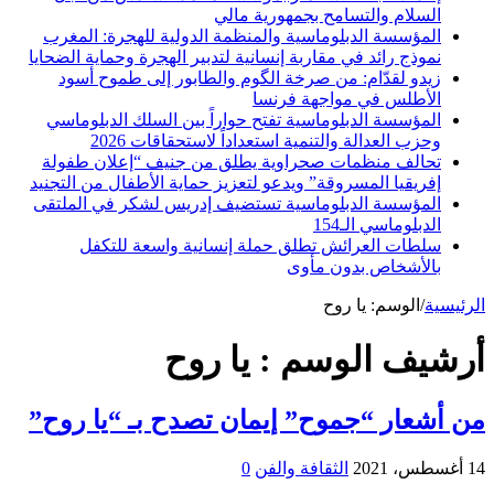
السلام والتسامح بجمهورية مالي
المؤسسة الدبلوماسية والمنظمة الدولية للهجرة: المغرب
نموذج رائد في مقاربة إنسانية لتدبير الهجرة وحماية الضحايا
زيدو لقدّام: من صرخة الگوم والطابور إلى طموح أسود
الأطلس في مواجهة فرنسا
المؤسسة الدبلوماسية تفتح حواراً بين السلك الدبلوماسي
وحزب العدالة والتنمية استعداداً لاستحقاقات 2026
تحالف منظمات صحراوية يطلق من جنيف “إعلان طفولة
إفريقيا المسروقة” ويدعو لتعزيز حماية الأطفال من التجنيد
المؤسسة الدبلوماسية تستضيف إدريس لشكر في الملتقى
الدبلوماسي الـ154
سلطات العرائش تطلق حملة إنسانية واسعة للتكفل
بالأشخاص بدون مأوى
الرئيسية
/
الوسم:
يا روح
أرشيف الوسم :
يا روح
من أشعار “جموح” إيمان تصدح بـ “يا روح”
14 أغسطس، 2021
الثقافة والفن
0