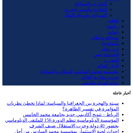
التجارة والصناعة
الفلاحة والصيد البحري
السياحة وأسواق المال
ثقافة
رياضة
جهات
صحافة وإعلام
تكنولوجيا
دين وفكر
الشاملة تيفي
المغرب
أخبار العالم
مؤسسة محمد السادس للسلام والتسامح
صوت مغاربة العالم
عالم المرأة والطفل
أخبار عاجلة
سبتة والهجرة بين الجغرافيا والسياسة: لماذا تخطئ نظريات
المؤامرة في تفسير الظاهرة؟
الرباط – تتويج أكاديمي جديد بجامعة محمد الخامس
المؤسسة الدبلوماسية تنظم الدورة 156 للملتقى الدبلوماسي
بحضور 40 دولة وحزب الاستقلال ضيف الشرف
إحداث لجنة الاستثمار بمؤسسة محمد السادس من أجل