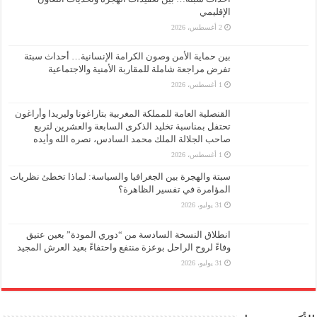
الإقليمي
2 أغسطس، 2026
بين حماية الأمن وصون الكرامة الإنسانية… أحداث سبتة
تفرض مراجعة شاملة للمقاربة الأمنية والاجتماعية
1 أغسطس، 2026
القنصلية العامة للمملكة المغربية بتاراغونا وليريدا وأراغون
تحتفل بمناسبة تخليد الذكرى السابعة والعشرين لتربع
صاحب الجلالة الملك محمد السادس، نصره الله وأيده
1 أغسطس، 2026
سبتة والهجرة بين الجغرافيا والسياسة: لماذا تخطئ نظريات
المؤامرة في تفسير الظاهرة؟
31 يوليو، 2026
انطلاق النسخة السادسة من “دوري المودة” بعين عتيق
وفاءً لروح الراحل بوعزة منتفع واحتفاءً بعيد العرش المجيد
31 يوليو، 2026