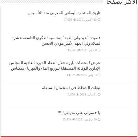
الأكثر تصفحا
تاريخ المنتخب الوطني المغربي منذ التأسيس
12 أكتوبر، 2024
17,059
قصيدة “عيد ولي العهد” بمناسبة الذكرى التاسعة عشرة
لميلاد ولي العهد الأمير مولاي الحسن
8 مايو، 2022
15,760
عرض لمحطات بارزة خلال انعقاد الدورة العادية للمجلس
الإداري للوكالة المستقلة لتوزيع الماء والكهرباء بمكناس
3 يوليو، 2023
14,529
تبعات الشطط في استعمال السلطة
31 مايو، 2024
14,386
يا حسرتي على مدينتي!!!!!
30 نوفمبر، 2022
13,334