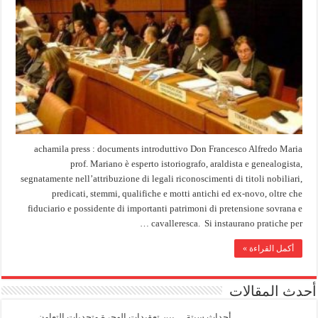
achamila press : documents introduttivo Don Francesco Alfredo Maria
prof. Mariano è esperto istoriografo, araldista e genealogista,
segnatamente nell’attribuzione di legali riconoscimenti di titoli nobiliari,
predicati, stemmi, qualifiche e motti antichi ed ex-novo, oltre che
fiduciario e possidente di importanti patrimoni di pretensione sovrana e
cavalleresca. Si instaurano pratiche per …
أكمل القراءة »
أحدث المقالات
أحداث سبتة… بين تعقيدات الهجرة وتحديات التعاون