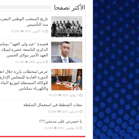
الأكثر تصفحا
تاريخ المنتخب الوطني المغرب
منذ التأسيس
12 أكتوبر، 2024
17,059
قصيدة “عيد ولي العهد” بمناس
الذكرى التاسعة عشرة لميلاد 
العهد الأمير مولاي الحسن
8 مايو، 2022
15,760
عرض لمحطات بارزة خلال انعق
الدورة العادية للمجلس الإداري
للوكالة المستقلة لتوزيع الماء
والكهرباء بمكناس
3 يوليو، 2023
14,529
تبعات الشطط في استعمال السلطة
31 مايو، 2024
14,386
يا حسرتي على مدينتي!!!!!
30 نوفمبر، 2022
13,334