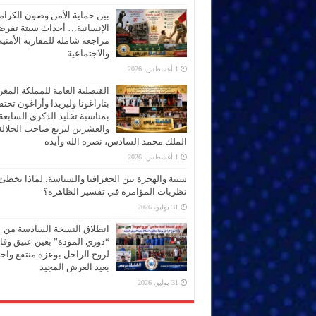
بين حماية الأمن وصون الكرام
الإنسانية… أحداث سبتة تفر
مراجعة شاملة للمقاربة الأمنية
والاجتماعية
1 أغسطس، 2026
القنصلية العامة للمملكة المغر
بتاراغونا وليريدا وأراغون تحت
بمناسبة تخليد الذكرى السابعة
والعشرين لتربع صاحب الجلالة
الملك محمد السادس، نصره الله وأيده
1 أغسطس، 2026
سبتة والهجرة بين الجغرافيا والسياسة: لماذا تخطئ
نظريات المؤامرة في تفسير الظاهرة؟
31 يوليو، 2026
انطلاق النسخة السادسة من
“دوري المودة” بعين عتيق وفاء
لروح الراحل بوعزة منتفع واحتف
بعيد العرش المجيد
31 يوليو، 2026