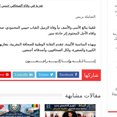
تعزية
في وفاة الصحافي حبيبي 
ة
ض
الشاملة بريس
تلقينا ببالغ الأسى والأسف نبأ وفاة الزميل الشاب حبيبي المحمودي، صح
وافاه الأجل المحتوم إثر حادثة سير.
بية
فل
وبهذه المناسبة الأليمة، تتقدم النقابة الوطنية للصحافة المغربية، بتع
الكبيرة والصغيرة، ولكل الصحافيين، وأصدقائه أجمعين.
إنــــــــا لــلـــــه وإنـــــا إلــيـــــه راجـــــعــــــون
est
LinkedIn
Twitter
Facebook
شاركها
ً
مقالات مشابهة
اءً