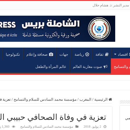
مدير النشر :ذ. هشام حلال
اقتصاد
ثقافة
رياضة
جهات
صحافة وإعلام
تكنولوجيا
والتسامح
صوت مغاربة العالم
عالم المرأة والطفل
 محمد الخا
الرئيسية
/
المغرب
/
مؤسسة محمد السادس للسلام والتسامح
/
تعزية ف
تعزية في وفاة الصحافي حبيبي ا
يمي
2 يوليو، 2018
مؤسسة محمد السادس للسلام والتسامح
1,360 زيارة