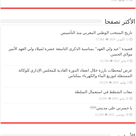
الأكثر تصفحا
تاريخ المنتخب الوطني المغربي منذ التأسيس
12 أكتوبر، 2024
17,061
قصيدة “عيد ولي العهد” بمناسبة الذكرى التاسعة عشرة لميلاد ولي العهد الأمير
مولاي الحسن
8 مايو، 2022
15,760
عرض لمحطات بارزة خلال انعقاد الدورة العادية للمجلس الإداري للوكالة
المستقلة لتوزيع الماء والكهرباء بمكناس
3 يوليو، 2023
14,529
تبعات الشطط في استعمال السلطة
31 مايو، 2024
14,391
يا حسرتي على مدينتي!!!!!
30 نوفمبر، 2022
13,334