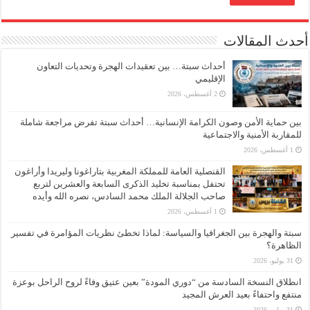
أحدث المقالات
أحداث سبتة… بين تعقيدات الهجرة وتحديات التعاون
الإقليمي
2 أغسطس، 2026
بين حماية الأمن وصون الكرامة الإنسانية… أحداث سبتة تفرض مراجعة شاملة
للمقاربة الأمنية والاجتماعية
1 أغسطس، 2026
القنصلية العامة للمملكة المغربية بتاراغونا وليريدا وأراغون
تحتفل بمناسبة تخليد الذكرى السابعة والعشرين لتربع
صاحب الجلالة الملك محمد السادس، نصره الله وأيده
1 أغسطس، 2026
سبتة والهجرة بين الجغرافيا والسياسة: لماذا تخطئ نظريات المؤامرة في تفسير
الظاهرة؟
31 يوليو، 2026
انطلاق النسخة السادسة من “دوري المودة” بعين عتيق وفاءً لروح الراحل بوعزة
منتفع واحتفاءً بعيد العرش المجيد
31 يوليو، 2026