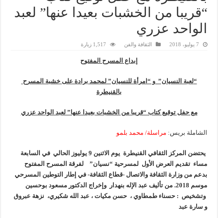
“قريبا من الخشبات بعيدا عنها” لعبد
الواحد عزري
7 يوليو، 2018
الثقافة والفن
1,517 زيارة
إبداع المسرح المفتوح
“
لعبة النسيان” و “امرأة للنسيان” لمحمد برادة على خشبة المسرح
بالقنيطرة
مع حفل توقيع كتاب “قريبا من الخشبات بعيدا عنها” لعبد الواحد عزري
الشاملة بريس:
مراسلة/ محمد بلمو
يحتضن المركز الثقافي القنيطرة يوم الاثنين 9 يوليوز الحالي في السابعة
مساء
تقديم العرض الأول لمسرحية “نسيان” لفرقة المسرح المفتوح
بدعم من وزارة الثقافة والاتصال -قطاع الثقافة- في إطار التوطين المسرحي
موسم 2018. من تأليف عبد الإله بنهدار وإخراج الدكتور مسعود بوحسين
وتشخيص : حسناء طمطاوي ، حسن مكيات ، عبد الله شكيري، نزهة عبروق
و سارة عبد