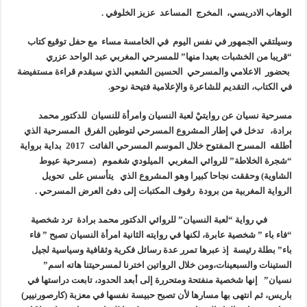
الوهاب الادريسي، المخرج المساعد عزيز الخلوفي
.
وسيلتقي الجمهور في نفس اليوم في الخامسة مساء مع حفل توقيع كتاب
“قريبا من الخشبات بعيدا منها” للمسرحي المغربي عبد الواحد عزري
بحضور الاعلامي والمسرحي الحسين الشعبي الذي سيقدم قراءة مستفيضة
في الكتاب، التقديم للشاعرة والإعلامية فتيحة نوحو
.
مسرحية نسيان عن روايتيْ لعبة النسيان وامرأة للنسيان للدكتور محمد
برادة، تدخل في إطار المشروع المسرحي لتوطين الفرق المسرحية الذي
أطلقه المسرح المفتوح خلال الموسم المسرحي الفائت 2017 بداية برواية
“شجرة الخلاطة” للروائي المغربي الميلودي شغموم (مسرحية عيوط
الشاوية) وحققت نجاحا كبيرا وهو المشروع الذي يتأسس على تحويل
الرواية المغربية من برودة رفوف المكتبات إلى دفئ العرض المسرحي
.
في رواية “لعبة النسيان” للروائي الدكتور محمد برادة ترد شخصية
“فاء باء
”
شخصية عابرة، لكنها في روايته الثانية امرأة النسيان تصبح ” فاء
باء” بطلة رئيسة إذ عبرها تمرر عدة رسائل فكرية وثقافية وسياسية لجيل
الستينات والسبعينات،ومن خلال الرواتين اخترنا لمسرحيتنا هاته اسم”
نسيان” إنها شخصية منفتحة ومتحررة إلى أبعد الحدود، تابعت دراستها في
باريس، ثم انتهى بها مسارها لأن تصبح حبيسة نفسها في معزبة (كارصورنيير)