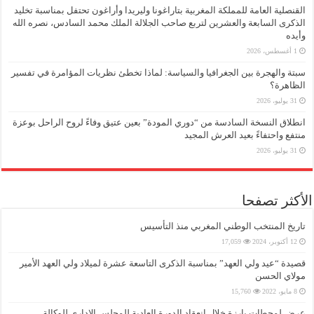
القنصلية العامة للمملكة المغربية بتاراغونا وليريدا وأراغون تحتفل بمناسبة تخليد
الذكرى السابعة والعشرين لتربع صاحب الجلالة الملك محمد السادس، نصره الله
وأيده
1 أغسطس، 2026
سبتة والهجرة بين الجغرافيا والسياسة: لماذا تخطئ نظريات المؤامرة في تفسير
الظاهرة؟
31 يوليو، 2026
انطلاق النسخة السادسة من “دوري المودة” بعين عتيق وفاءً لروح الراحل بوعزة
منتفع واحتفاءً بعيد العرش المجيد
31 يوليو، 2026
الأكثر تصفحا
تاريخ المنتخب الوطني المغربي منذ التأسيس
12 أكتوبر، 2024
17,059
قصيدة “عيد ولي العهد” بمناسبة الذكرى التاسعة عشرة لميلاد ولي العهد الأمير
مولاي الحسن
8 مايو، 2022
15,760
عرض لمحطات بارزة خلال انعقاد الدورة العادية للمجلس الإداري للوكالة