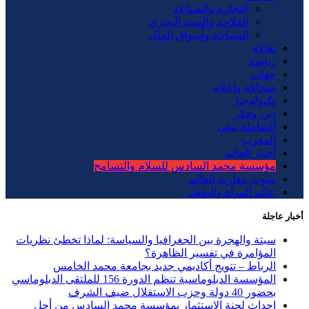
التجارة والصناعة
الفلاحة والصيد البحري
السياحة وأسواق المال
ثقافة
رياضة
جهات
صحافة وإعلام
تكنولوجيا
دين وفكر
الشاملة تيفي
المغرب
أخبار العالم
مؤسسة محمد السادس للسلام والتسامح
صوت مغاربة العالم
عالم المرأة والطفل
أخبار عاجلة
سبتة والهجرة بين الجغرافيا والسياسة: لماذا تخطئ نظريات
المؤامرة في تفسير الظاهرة؟
الرباط – تتويج أكاديمي جديد بجامعة محمد الخامس
المؤسسة الدبلوماسية تنظم الدورة 156 للملتقى الدبلوماسي
بحضور 40 دولة وحزب الاستقلال ضيف الشرف
إحداث لجنة الاستثمار بمؤسسة محمد السادس من أجل