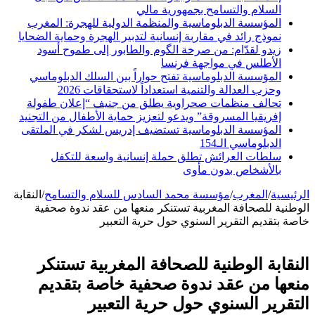
السلام والتسامح بجمهورية مالي
المؤسسة الدبلوماسية والمنظمة الدولية للهجرة: المغرب
نموذج رائد في مقاربة إنسانية لتدبير الهجرة وحماية الضحايا
زيدو لقدّام: من صرخة الگوم والطابور إلى طموح أسود
الأطلس في مواجهة فرنسا
المؤسسة الدبلوماسية تفتح حواراً بين السلك الدبلوماسي
وحزب العدالة والتنمية استعداداً لاستحقاقات 2026
تحالف منظمات صحراوية يطلق من جنيف “إعلان طفولة
إفريقيا المسروقة” ويدعو لتعزيز حماية الأطفال من التجنيد
المؤسسة الدبلوماسية تستضيف إدريس لشكر في الملتقى
الدبلوماسي الـ154
سلطات العرائش تطلق حملة إنسانية واسعة للتكفل
بالأشخاص بدون مأوى
الرئيسية
/
المغرب
/
مؤسسة محمد السادس للسلام والتسامح
/
النقابة
الوطنية للصحافة المغربية تستنكر منعها من عقد ندوة صحفية
خاصة بتقديم التقرير السنوي حول حرية التعبير
النقابة الوطنية للصحافة المغربية تستنكر
منعها من عقد ندوة صحفية خاصة بتقديم
التقرير السنوي حول حرية التعبير