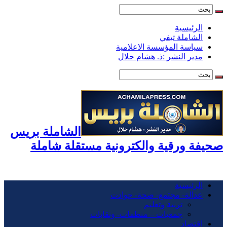
الرئيسية
الشاملة تيفي
سياسة المؤسسة الاعلامية
مدير النشر :ذ. هشام حلال
الشاملة بريس
صحيفة ورقية والكترونية مستقلة شاملة
الرئيسية
عدالة- مجتمع- صحة- حوادت
تربية وتعليم
جمعيات – منظمات- ونقابات
اقتصاد