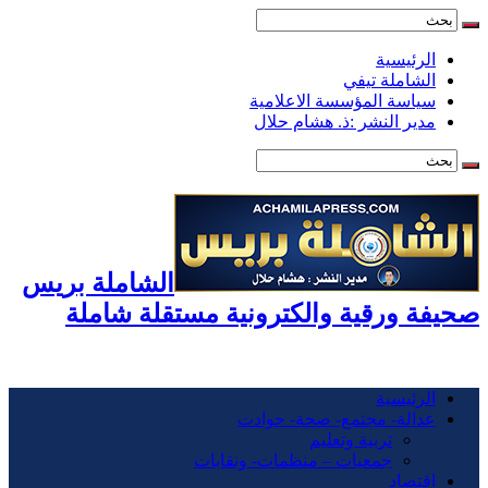
الرئيسية
الشاملة تيفي
سياسة المؤسسة الاعلامية
مدير النشر :ذ. هشام حلال
الشاملة بريس
صحيفة ورقية والكترونية مستقلة شاملة
الرئيسية
عدالة- مجتمع- صحة- حوادت
تربية وتعليم
جمعيات – منظمات- ونقابات
اقتصاد