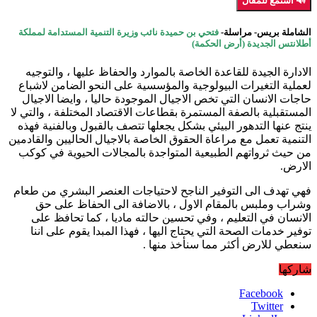
🔊 استمع للمقال
الشاملة بريس- مراسلة-
فتحي بن حميدة نائب وزيرة التنمية المستدامة لمملكة
أطلانتس الجديدة (أرض الحكمة)
الادارة الجيدة للقاعدة الخاصة بالموارد والحفاظ عليها ، والتوجيه
لعملية التغيرات البيولوجية والمؤسسية على النحو الضامن لاشباع
حاجات الانسان التي تخص الاجيال الموجودة حاليا ، وايضا الاجيال
المستقبلية بالصفة المستمرة بقطاعات الاقتصاد المختلفة ، والتي لا
ينتج عنها التدهور البيئي بشكل يجعلها تتصف بالقبول وبالفنية فهذه
التنمية تعمل مع مراعاة الحقوق الخاصة بالاجيال الحاليين والقادمين
من حيث ثرواتهم الطبيعية المتواجدة بالمجالات الحيوية في كوكب
الارض.
فهي تهدف الى التوفير الناجح لاحتياجات العنصر البشري من طعام
وشراب وملبس بالمقام الاول ، بالاضافة الى الحفاظ على حق
الانسان في التعليم ، وفي تحسين حالته ماديا ، كما تحافظ على
توفير خدمات الصحة التي يحتاج اليها ، فهذا المبدا يقوم على اننا
سنعطي للارض أكثر مما سنأخذ منها .
شاركها
Facebook
Twitter