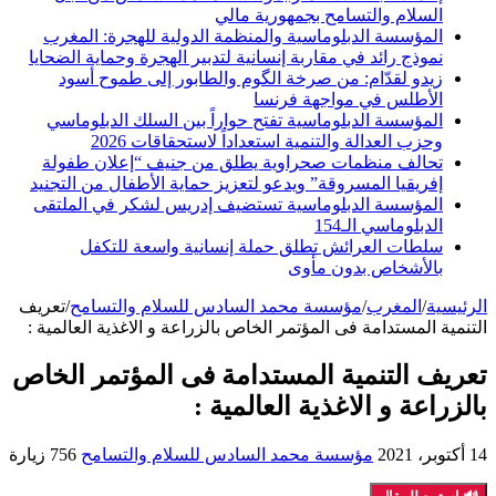
السلام والتسامح بجمهورية مالي
المؤسسة الدبلوماسية والمنظمة الدولية للهجرة: المغرب
نموذج رائد في مقاربة إنسانية لتدبير الهجرة وحماية الضحايا
زيدو لقدّام: من صرخة الگوم والطابور إلى طموح أسود
الأطلس في مواجهة فرنسا
المؤسسة الدبلوماسية تفتح حواراً بين السلك الدبلوماسي
وحزب العدالة والتنمية استعداداً لاستحقاقات 2026
تحالف منظمات صحراوية يطلق من جنيف “إعلان طفولة
إفريقيا المسروقة” ويدعو لتعزيز حماية الأطفال من التجنيد
المؤسسة الدبلوماسية تستضيف إدريس لشكر في الملتقى
الدبلوماسي الـ154
سلطات العرائش تطلق حملة إنسانية واسعة للتكفل
بالأشخاص بدون مأوى
الرئيسية
/
المغرب
/
مؤسسة محمد السادس للسلام والتسامح
/
تعريف
التنمية المستدامة فى المؤتمر الخاص بالزراعة و الاغذية العالمية :
تعريف التنمية المستدامة فى المؤتمر الخاص
بالزراعة و الاغذية العالمية :
14 أكتوبر، 2021
مؤسسة محمد السادس للسلام والتسامح
756 زيارة