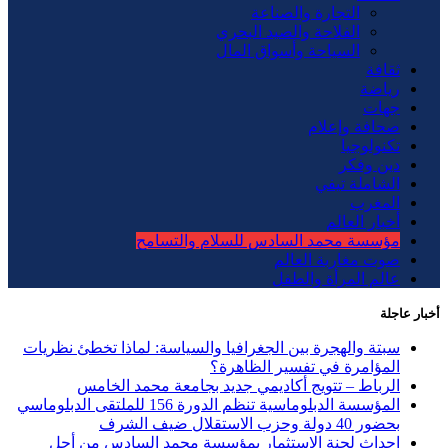
التجارة والصناعة
الفلاحة والصيد البحري
السياحة وأسواق المال
ثقافة
رياضة
جهات
صحافة وإعلام
تكنولوجيا
دين وفكر
الشاملة تيفي
المغرب
أخبار العالم
مؤسسة محمد السادس للسلام والتسامح
صوت مغاربة العالم
عالم المرأة والطفل
أخبار عاجلة
سبتة والهجرة بين الجغرافيا والسياسة: لماذا تخطئ نظريات
المؤامرة في تفسير الظاهرة؟
الرباط – تتويج أكاديمي جديد بجامعة محمد الخامس
المؤسسة الدبلوماسية تنظم الدورة 156 للملتقى الدبلوماسي
بحضور 40 دولة وحزب الاستقلال ضيف الشرف
إحداث لجنة الاستثمار بمؤسسة محمد السادس من أجل