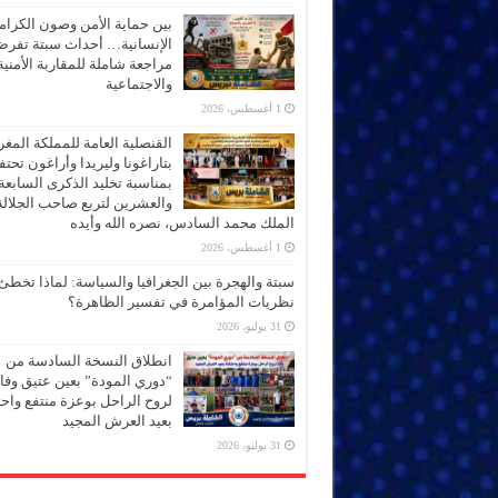
بين حماية الأمن وصون الكرام
الإنسانية… أحداث سبتة تفر
مراجعة شاملة للمقاربة الأمنية
والاجتماعية
1 أغسطس، 2026
القنصلية العامة للمملكة المغر
بتاراغونا وليريدا وأراغون تحت
بمناسبة تخليد الذكرى السابعة
والعشرين لتربع صاحب الجلالة
الملك محمد السادس، نصره الله وأيده
1 أغسطس، 2026
سبتة والهجرة بين الجغرافيا والسياسة: لماذا تخطئ
نظريات المؤامرة في تفسير الظاهرة؟
31 يوليو، 2026
انطلاق النسخة السادسة من
“دوري المودة” بعين عتيق وفاء
لروح الراحل بوعزة منتفع واحتف
بعيد العرش المجيد
31 يوليو، 2026