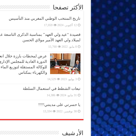
الأكثر تصفحا
تاريخ المنتخب الوطني المغربي منذ التأسيس
12 أكتوبر، 2024
17,059
قصيدة “عيد ولي العهد” بمناسبة الذكرى التاسعة 
لميلاد ولي العهد الأمير مولاي الحسن
8 مايو، 2022
15,760
عرض لمحطات بارزة خلال انعق
الدورة العادية للمجلس الإداري
للوكالة المستقلة لتوزيع الماء
والكهرباء بمكناس
3 يوليو، 2023
14,529
تبعات الشطط في استعمال السلطة
31 مايو، 2024
14,386
يا حسرتي على مدينتي!!!!!
30 نوفمبر، 2022
13,334
الأرشيف