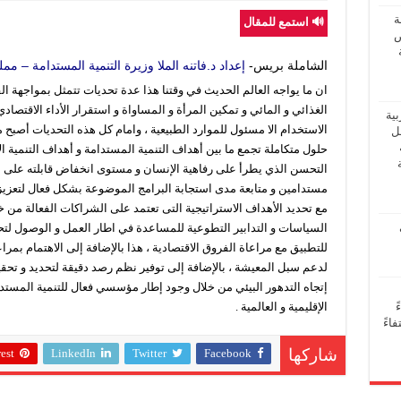
ة
🔊 استمع للمقال
ض
الشاملة بريس-
إعداد
د.فاتنه الملا وزيرة التنمية المستدامة – م
ان ما يواجه العالم الحديث في وقتنا هذا عدة تحديات تتمثل بمواجهة الفق
الغذائي و المائي و تمكين المرأة و المساواة و استقرار الأداء الاقتصادي
بية
الاستخدام الا مسئول للموارد الطبيعية ، وامام كل هذه التحديات أصب
فل
حلول متكاملة تجمع ما بين أهداف التنمية المستدامة و أهداف التنمية ا
التحسن الذي يطرأ على رفاهية الإنسان و مستوى انخفاض قابلته على التأ
مستدامين و متابعة مدى استجابة البرامج الموضوعة بشكل فعال لتعزيز 
مع تحديد الأهداف الاستراتيجية التى تعتمد على الشراكات الفعالة من 
السياسات و التدابير التطوعية للمساعدة في اطار العمل و الوصول 
للتطبيق مع مراعاة الفروق الاقتصادية ، هذا بالإضافة إلى الاهتمام بمرا
لدعم سبل المعيشة ، بالإضافة إلى توفير نظم رصد دقيقة لتحديد و تح
إتجاه التدهور البيئي من خلال وجود إطار مؤسسي فعال للتنمية المستدا
الإقليمية و العالمية .
ً
اءً
est
LinkedIn
Twitter
Facebook
شاركها