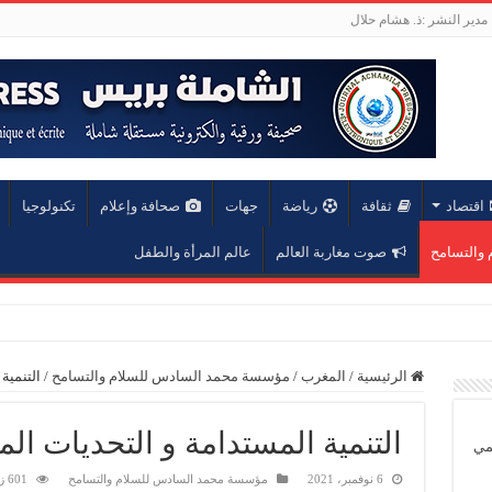
مدير النشر :ذ. هشام حلال
اقتصاد
ثقافة
رياضة
جهات
صحافة وإعلام
تكنولوجيا
والتسامح
صوت مغاربة العالم
عالم المرأة والطفل
مد السادس
الرئيسية
/
المغرب
/
مؤسسة محمد السادس للسلام والتسامح
/
التنمية
التنمية المستدامة و التحديات ال
يمي
6 نوفمبر، 2021
مؤسسة محمد السادس للسلام والتسامح
601 زيارة