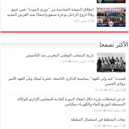
انطلاق النسخة السادسة من “دوري المودة” بعين عتيق
وفاءً لروح الراحل بوعزة منتفع واحتفاءً بعيد العرش المجيد
31 يوليو، 2026
الأكثر تصفحا
تاريخ المنتخب الوطني المغربي منذ التأسيس
12 أكتوبر، 2024
17,059
قصيدة “عيد ولي العهد” بمناسبة الذكرى التاسعة عشرة لميلاد ولي العهد الأمير
مولاي الحسن
8 مايو، 2022
15,760
عرض لمحطات بارزة خلال انعقاد الدورة العادية للمجلس الإداري للوكالة
المستقلة لتوزيع الماء والكهرباء بمكناس
3 يوليو، 2023
14,529
تبعات الشطط في استعمال السلطة
31 مايو، 2024
14,386