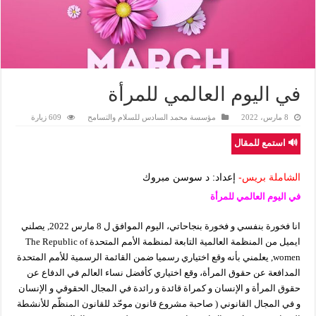
في اليوم العالمي للمرأة
8 مارس، 2022
مؤسسة محمد السادس للسلام والتسامح
609 زيارة
🔊 استمع للمقال
الشاملة بريس-
إعداد: د سوسن مبروك
في اليوم العالمي للمرأة
انا فخورة بنفسي و فخورة بنجاحاتي، اليوم الموافق ل 8 مارس 2022, يصلني
ايميل من المنظمة العالمية التابعة لمنظمة الأمم المتحدة The Republic of
women, يعلمني بأنه وقع اختياري رسميا ضمن القائمة الرسمية للأمم المتحدة
المدافعة عن حقوق المرأة، وقع اختياري كأفضل نساء العالم في الدفاع عن
حقوق المرأة و الإنسان و كمراة قائدة و رائدة في المجال الحقوقي و الإنسان
و في المجال القانوني ( صاحبة مشروع قانون موحّد للقانون المنظّم للأنشطة