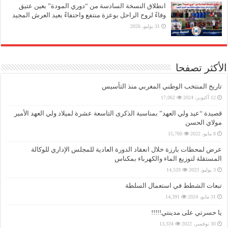
انطلاق النسخة السادسة من “دوري المودة” بعين عتيق
وفاءً لروح الراحل بوعزة منتفع واحتفاءً بعيد العرش المجيد
31 يوليو، 2026
الأكثر تصفحا
تاريخ المنتخب الوطني المغربي منذ التأسيس
12 أكتوبر، 2024
17,062
قصيدة “عيد ولي العهد” بمناسبة الذكرى التاسعة عشرة لميلاد ولي العهد الأمير
مولاي الحسن
8 مايو، 2022
15,760
عرض لمحطات بارزة خلال انعقاد الدورة العادية للمجلس الإداري للوكالة
المستقلة لتوزيع الماء والكهرباء بمكناس
3 يوليو، 2023
14,529
تبعات الشطط في استعمال السلطة
31 مايو، 2024
14,391
يا حسرتي على مدينتي!!!!!
30 نوفمبر، 2022
13,334