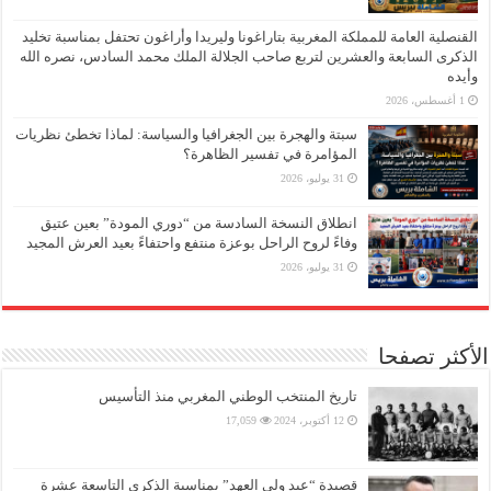
القنصلية العامة للمملكة المغربية بتاراغونا وليريدا وأراغون تحتفل بمناسبة تخليد
الذكرى السابعة والعشرين لتربع صاحب الجلالة الملك محمد السادس، نصره الله
وأيده
1 أغسطس، 2026
سبتة والهجرة بين الجغرافيا والسياسة: لماذا تخطئ نظريات
المؤامرة في تفسير الظاهرة؟
31 يوليو، 2026
انطلاق النسخة السادسة من “دوري المودة” بعين عتيق
وفاءً لروح الراحل بوعزة منتفع واحتفاءً بعيد العرش المجيد
31 يوليو، 2026
الأكثر تصفحا
تاريخ المنتخب الوطني المغربي منذ التأسيس
12 أكتوبر، 2024
17,059
قصيدة “عيد ولي العهد” بمناسبة الذكرى التاسعة عشرة