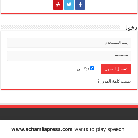
دخول
تذكرني
نسيت كلمة المرور ؟
الشاملة بريس تصدر عن شركة الشاملة بريس للاتصال والاشهار
www.achamilapress.com
wants to play speech
IF : 18734372 - CNSS : 4709939 - RC : 40517 - PATENTE : 17040538