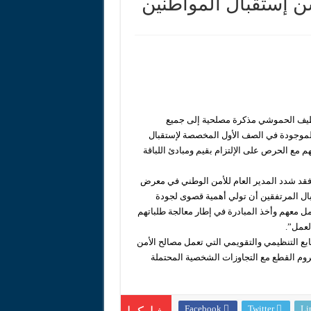
إستقبال المواطنين
اداً لاستحقاقات 2026
عزيز حماية الأطفال من التجنيد
اللطيف الحموشي مذكرة مصلحية إلى جميع
 الموجودة في الصف الأول المخصصة لإستقبال
م مع الحرص على الإلتزام بقيم ومبادئ اللباقة
ي فقد شدد المدير العام للأمن الوطني في معرض
قبال المرتفقين أن تولي أهمية قصوى لجودة
امل معهم وأخذ المبادرة في إطار معالجة طلباتهم
لعمل”.
بع التنظيمي والتقويمي التي تعمل مصالح الأمن
وم القطع مع التجاوزات الشخصية المحتملة
Facebook
Twitter
Li