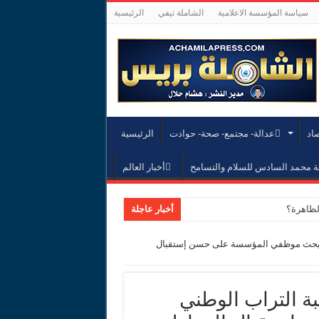
سياسة المؤسسة الاعلامية
الشاملة تيفي
الرئيسية
صاد
عدالة- مجتمع- صحة- حوادت
الرئيسية
محمد السادس للسلام والتسامح
أخبار العالم
لظاهرة؟
أخبار عاجلة
طني يحث موظفي المؤسسة على حسن إستقبال
 مالي
بة التراب الوطني
انية لتدبير الهجرة وحماية الضحايا