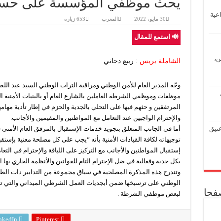
يحث موظفي المؤسسة على حسن 
زيدو لقدّام: من صرخة الگوم والطابور إلى طموح أسود الأطلس في مواجهة فرنسا
عية
المؤسسة الدبلوماسية تفتح حواراً بين السلك الدبلوماسي وحزب العدالة والتنمية استعد
30 مايو، 2022
المغرب
653 زيارة
تحالف منظمات صحراوية يطلق من جنيف “إعلان طفولة إفريقيا المسروقة” ويدعو لت
🔊 استمع للمقال
المؤسسة الدبلوماسية تستضيف إدريس لشكر في الملتقى الدبلوماسي الـ154
س،
الشاملة بريس
: ربيع دحاني
سلطات العرائش تطلق حملة إنسانية واسعة للتكفل بالأشخاص بدون مأوى
وجّه المدير العام للأمن الوطني ومراقبة التراب الوطني السيد عبد 
موظفات وموظفي الشرطة العاملين بالشارع العام أو بالبنيات الأمنية
المرتفقين و حثهم فيها على التحلي بالجدية والحزم في إطار تأدية مهامه
والإحترام الواجبين عند التعامل مع المواطنين والمقيمين والأجانب.
عتيق
أما في الجانب المتعلق بتجويد خدمات الإستقبال بالمرفق العام الأمن
توجيهاته لكافة القيادات الأمنية بأنه “يجب على كل مصلحة معنية بإست
إستقبال المواطنين والأجانب مع التركيز على اللباقة والإحترام في التع
بكل جدية وفعالية في ضل الإحترام التام للقوانين والأنظمة الجاري بها ا
وتندرج هذه المذكرة المصلحية في سياق مجموعة من التدابير ذات الطا
الوطني على ترسيخها ضمن أبجديات العمل الشرطي الميداني والتي تر
صفحا
لبعض موظفي الشرطة .
nkedIn
Pinterest