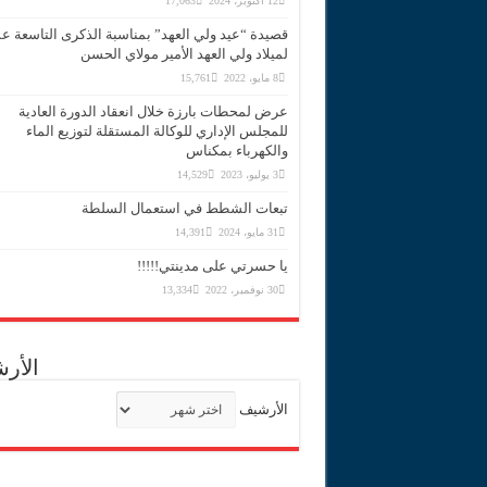
12 أكتوبر، 2024
17,063
قصيدة “عيد ولي العهد” بمناسبة الذكرى التاسعة 
لميلاد ولي العهد الأمير مولاي الحسن
8 مايو، 2022
15,761
عرض لمحطات بارزة خلال انعقاد الدورة العادية
للمجلس الإداري للوكالة المستقلة لتوزيع الماء
والكهرباء بمكناس
3 يوليو، 2023
14,529
تبعات الشطط في استعمال السلطة
31 مايو، 2024
14,391
يا حسرتي على مدينتي!!!!!
30 نوفمبر، 2022
13,334
الأر
الأرشيف