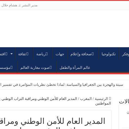
مدير النشر :ذ. هشام حلال
وفكر
تكنولوجيا
صحافة وإعلام
جهات
رياضة
ثقافة
اقت
عالم المرأة والطفل
صوت مغاربة العالم
مؤسسة 
سبتة والهجرة بين الجغرافيا والسياسة: لماذا تخطئ نظريات المؤامرة في تفسير ا
الرباط – تتويج أكاديمي جديد بجامعة محمد الخامس
الرئيسية
/
المغرب
/
المدير العام للأمن الوطني ومراقبة التراب الو
لات
المؤسسة الدبلوماسية تنظم الدورة 156 للملتقى الدبلوماسي بحضور 40 دولة وحزب الاستقلال ضيف الشرف
المواطنين
ن
إحداث لجنة الاستثمار بمؤسسة محمد السادس من أجل السلام والتسامح بجمهورية
المدير العام للأمن الوطني ومراق
المؤسسة الدبلوماسية والمنظمة الدولية للهجرة: المغرب نموذج رائد في مقاربة إنس