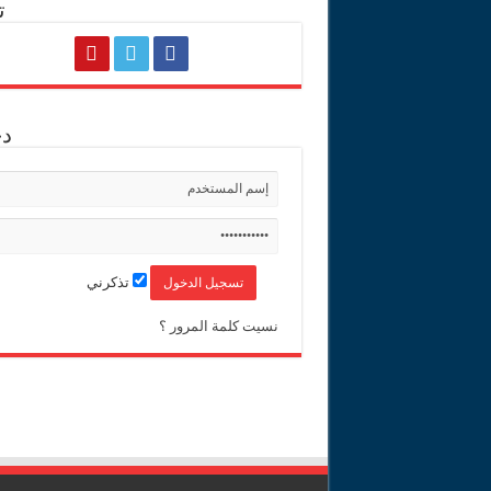
ت
د
تذكرني
نسيت كلمة المرور ؟