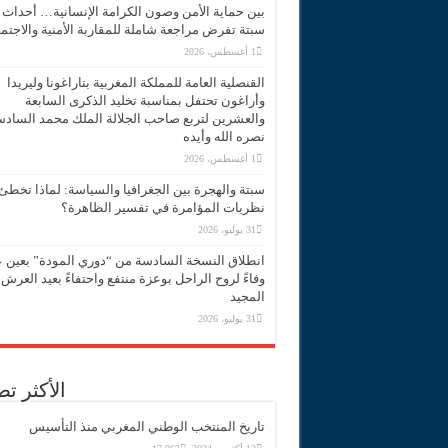
بين حماية الأمن وصون الكرامة الإنسانية… أحداث
سبتة تفرض مراجعة شاملة للمقاربة الأمنية والاجتما
1 أغسطس، 2026
القنصلية العامة للمملكة المغربية بتاراغونا وليريدا
وأراغون تحتفل بمناسبة تخليد الذكرى السابعة
والعشرين لتربع صاحب الجلالة الملك محمد الساد
نصره الله وأيده
1 أغسطس، 2026
سبتة والهجرة بين الجغرافيا والسياسة: لماذا تخطئ
نظريات المؤامرة في تفسير الظاهرة؟
31 يوليو، 2026
انطلاق النسخة السادسة من “دوري المودة” بعين 
وفاءً لروح الراحل بوعزة منتفع واحتفاءً بعيد العرش
المجيد
31 يوليو، 2026
الأكثر ت
تاريخ المنتخب الوطني المغربي منذ التأسيس