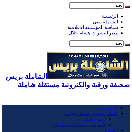
الرئيسية
الشاملة تيفي
سياسة المؤسسة الاعلامية
مدير النشر :ذ. هشام حلال
الشاملة بريس
صحيفة ورقية والكترونية مستقلة شاملة
الرئيسية
عدالة- مجتمع- صحة- حوادت
تربية وتعليم
جمعيات – منظمات- ونقابات
اقتصاد