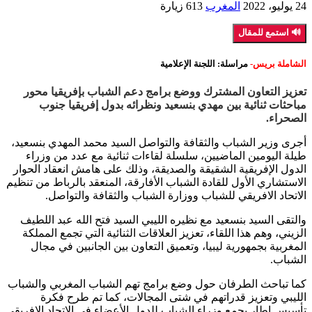
24 يوليو، 2022
المغرب
613 زيارة
🔊 استمع للمقال
الشاملة بريس-
مراسلة: اللجنة الإعلامية
تعزيز التعاون المشترك ووضع برامج دعم الشباب بإفريقيا محور
مباحثات ثنائية بين مهدي بنسعيد ونظرائه بدول إفريقيا جنوب
الصحراء.
أجرى وزير الشباب والثقافة والتواصل السيد محمد المهدي بنسعيد،
طيلة اليومين الماضيين، سلسلة لقاءات ثنائية مع عدد من وزراء
الدول الإفريقية الشقيقة والصديقة، وذلك على هامش انعقاد الحوار
الاستشاري الأول للقادة الشباب الأفارقة، المنعقد بالرباط من تنظيم
الاتحاد الافريقي للشباب ووزارة الشباب والثقافة والتواصل.
والتقى السيد بنسعيد مع نظيره الليبي السيد فتح الله عبد اللطيف
الزيني، وهم هذا اللقاء، تعزيز العلاقات الثنائية التي تجمع المملكة
المغربية بجمهورية ليبيا، وتعميق التعاون بين الجانبين في مجال
الشباب.
كما تباحث الطرفان حول وضع برامج تهم الشباب المغربي والشباب
الليبي وتعزيز قدراتهم في شتى المجالات، كما تم طرح فكرة
تأسيس إطار يجمع وزراء الشباب للدول الأعضاء في الاتحاد الإفريقي