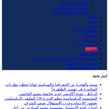
التجارة والصناعة
الفلاحة والصيد البحري
السياحة وأسواق المال
ثقافة
رياضة
جهات
صحافة وإعلام
تكنولوجيا
دين وفكر
الشاملة تيفي
المغرب
أخبار العالم
مؤسسة محمد السادس للسلام والتسامح
صوت مغاربة العالم
عالم المرأة والطفل
أخبار عاجلة
سبتة والهجرة بين الجغرافيا والسياسة: لماذا تخطئ نظريات
المؤامرة في تفسير الظاهرة؟
الرباط – تتويج أكاديمي جديد بجامعة محمد الخامس
المؤسسة الدبلوماسية تنظم الدورة 156 للملتقى الدبلوماسي
بحضور 40 دولة وحزب الاستقلال ضيف الشرف
إحداث لجنة الاستثمار بمؤسسة محمد السادس من أجل