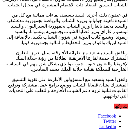
للشباب لتنسيق القضايا ذات الاهتمام المشترك في مجال الشباب.
في غضون ذلك، أجرى السيد بنسعيد، لقاءات مماثلة مع كل من
السيدة تاهينة جوليانيا وزيرة الشباب والرياضة بجمهورية مدغشقر،
والسيد محمد بانغارا وزير الشباب بجمهورية السيراليون، والسيد
تيمسو راغاراي وزير قضايا الشباب بجمهورية بوتسوانا، والسيد
ريموند اوشينغ كاتب الدولة في شؤون الشباب بكينيا، بالإضافة إلى
السيد ايريك وافوكو وزير التخطيط والمالية بجمهورية كينيا.
وناقش السيد بنسعيد مع نظرائه الأفارقة، سبل تعزيز التعاون
المشترك خدمة لقارتنا الافريقية انطلاقا من رؤية جلالة الملك
لإفريقيا والتعاون جنوب جنوب والذي يشكل شق مهم في السياسة
الخارجية للمملكة بقيادة جلالة الملك محمد السادس.
واتفق السيد بنسعيد مع المسؤولين الأفارقة على تقوية التنسيق
المشترك بشأن قضايا الشباب ووضع برامج عمل مشتركة وتوقيع
اتفاقيات ثنائية تروم دعم الشباب الأفارقة والتغلب على التحديات
التي تواجههم.
شاركها
Facebook
Twitter
LinkedIn