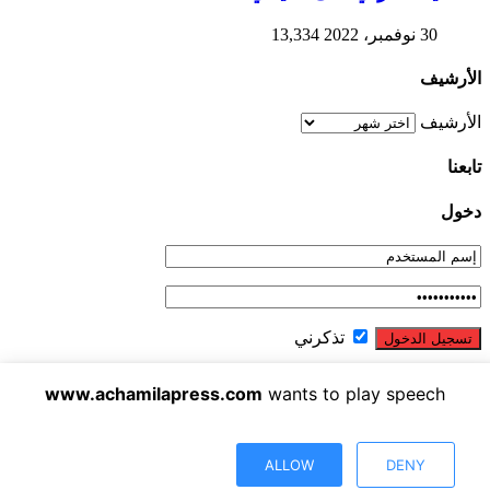
30 نوفمبر، 2022
13,334
الأرشيف
الأرشيف
تابعنا
دخول
تذكرني
نسيت كلمة المرور ؟
www.achamilapress.com
wants to play speech
الشاملة بريس تصدر عن شركة الشاملة بريس للاتصال والاشهار
IF : 18734372 - CNSS : 4709939 - RC : 40517 - PATENTE :
17040538
ALLOW
DENY
E-mail : achamilapress@gmail.com