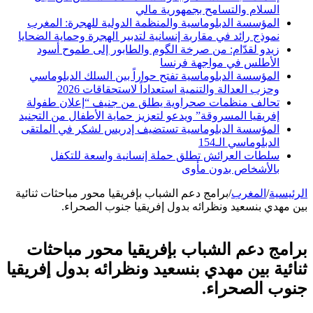
السلام والتسامح بجمهورية مالي
المؤسسة الدبلوماسية والمنظمة الدولية للهجرة: المغرب
نموذج رائد في مقاربة إنسانية لتدبير الهجرة وحماية الضحايا
زيدو لقدّام: من صرخة الگوم والطابور إلى طموح أسود
الأطلس في مواجهة فرنسا
المؤسسة الدبلوماسية تفتح حواراً بين السلك الدبلوماسي
وحزب العدالة والتنمية استعداداً لاستحقاقات 2026
تحالف منظمات صحراوية يطلق من جنيف “إعلان طفولة
إفريقيا المسروقة” ويدعو لتعزيز حماية الأطفال من التجنيد
المؤسسة الدبلوماسية تستضيف إدريس لشكر في الملتقى
الدبلوماسي الـ154
سلطات العرائش تطلق حملة إنسانية واسعة للتكفل
بالأشخاص بدون مأوى
الرئيسية
/
المغرب
/
برامج دعم الشباب بإفريقيا محور مباحثات ثنائية
بين مهدي بنسعيد ونظرائه بدول إفريقيا جنوب الصحراء.
برامج دعم الشباب بإفريقيا محور مباحثات
ثنائية بين مهدي بنسعيد ونظرائه بدول إفريقيا
جنوب الصحراء.