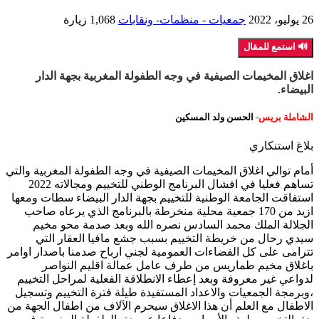
26 يوليو، 2022
جمعيات - منظمات- ونقابات
1,068 زيارة
🔊 استمع للمقال
اغلاق المخيمات الصيفية في وجه الطفولة المغربية بجهة الدار
البيضاء
.
الشاملة بريس-
الحسن ولد المسكين
بلاغ استنكاري
أمام توالي اغلاق المخيمات الصيفية في وجه الطفولة المغربية والتي
تساهم فعليا في افشال البرنامج الوطني للتخييم ومجالاته 2022
استفاقت الجامعة الوطنية للتخييم بجهة الدار البيضاء سطات ومعها
ازيد من 170 جمعية محلية منخرطة بالبرنامج الذي يرعاه صاحب
الجلالة الملك محمد السادس نصره الله وبعد صدمة محو مخيم
سيدي رحال من خريطة التخييم بسبب جشع مافيا العقار التي
تترامى على كل الفضاءات العمومية لجني ارباح صدمنا باصدار اوامر
باغلاق مخيم طماريس من طرف عامل عمالة اقليم النواصر
لدواعي غير معروفة وبعد إعطاء الانطلاقة الفعلية لمراحل التخييم
،وبرمجة الجمعيات والاعداد المستفيدة طيلة فترة التخييم وتسجيل
الاطفال مع العلم أن هذا الاغلاق سيحرم الآلاف من اطفال الجهة من