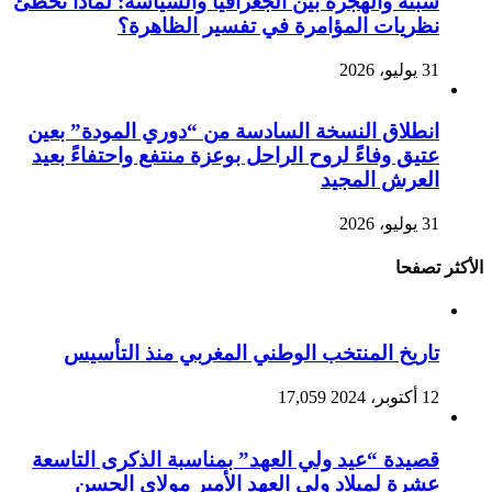
سبتة والهجرة بين الجغرافيا والسياسة: لماذا تخطئ
نظريات المؤامرة في تفسير الظاهرة؟
31 يوليو، 2026
انطلاق النسخة السادسة من “دوري المودة” بعين
عتيق وفاءً لروح الراحل بوعزة منتفع واحتفاءً بعيد
العرش المجيد
31 يوليو، 2026
الأكثر تصفحا
تاريخ المنتخب الوطني المغربي منذ التأسيس
12 أكتوبر، 2024
17,059
قصيدة “عيد ولي العهد” بمناسبة الذكرى التاسعة
عشرة لميلاد ولي العهد الأمير مولاي الحسن