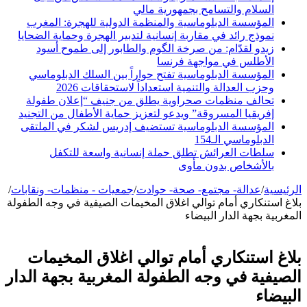
السلام والتسامح بجمهورية مالي
المؤسسة الدبلوماسية والمنظمة الدولية للهجرة: المغرب
نموذج رائد في مقاربة إنسانية لتدبير الهجرة وحماية الضحايا
زيدو لقدّام: من صرخة الگوم والطابور إلى طموح أسود
الأطلس في مواجهة فرنسا
المؤسسة الدبلوماسية تفتح حواراً بين السلك الدبلوماسي
وحزب العدالة والتنمية استعداداً لاستحقاقات 2026
تحالف منظمات صحراوية يطلق من جنيف “إعلان طفولة
إفريقيا المسروقة” ويدعو لتعزيز حماية الأطفال من التجنيد
المؤسسة الدبلوماسية تستضيف إدريس لشكر في الملتقى
الدبلوماسي الـ154
سلطات العرائش تطلق حملة إنسانية واسعة للتكفل
بالأشخاص بدون مأوى
الرئيسية
/
عدالة- مجتمع- صحة- حوادت
/
جمعيات - منظمات- ونقابات
/
بلاغ استنكاري أمام توالي اغلاق المخيمات الصيفية في وجه الطفولة
المغربية بجهة الدار البيضاء
بلاغ استنكاري أمام توالي اغلاق المخيمات
الصيفية في وجه الطفولة المغربية بجهة الدار
البيضاء