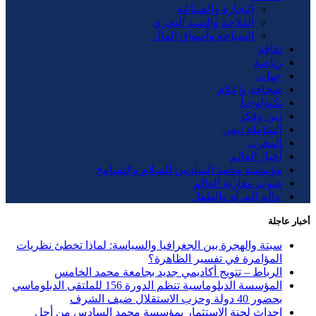
التجارة والصناعة
الفلاحة والصيد البحري
السياحة وأسواق المال
ثقافة
رياضة
جهات
صحافة وإعلام
تكنولوجيا
دين وفكر
الشاملة تيفي
المغرب
أخبار العالم
مؤسسة محمد السادس للسلام والتسامح
صوت مغاربة العالم
عالم المرأة والطفل
أخبار عاجلة
سبتة والهجرة بين الجغرافيا والسياسة: لماذا تخطئ نظريات
المؤامرة في تفسير الظاهرة؟
الرباط – تتويج أكاديمي جديد بجامعة محمد الخامس
المؤسسة الدبلوماسية تنظم الدورة 156 للملتقى الدبلوماسي
بحضور 40 دولة وحزب الاستقلال ضيف الشرف
إحداث لجنة الاستثمار بمؤسسة محمد السادس من أجل