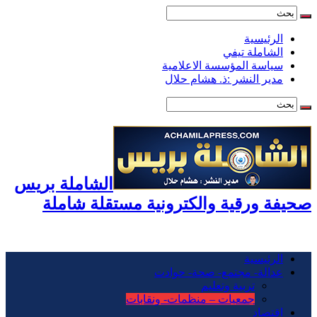
الرئيسية
الشاملة تيفي
سياسة المؤسسة الاعلامية
مدير النشر :ذ. هشام حلال
الشاملة بريس
صحيفة ورقية والكترونية مستقلة شاملة
الرئيسية
عدالة- مجتمع- صحة- حوادت
تربية وتعليم
جمعيات – منظمات- ونقابات
اقتصاد