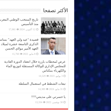
الأكثر تصفحا
تاريخ المنتخب الوطني المغرب
منذ التأسيس
12 أكتوبر، 2024
17,061
قصيدة “عيد ولي العهد” بمناس
الذكرى التاسعة عشرة لميلاد 
العهد الأمير مولاي الحسن
8 مايو، 2022
15,760
عرض لمحطات بارزة خلال انعقاد الدورة العادية
للمجلس الإداري للوكالة المستقلة لتوزيع الماء
والكهرباء بمكناس
3 يوليو، 2023
14,529
تبعات الشطط في استعمال السلطة
31 مايو، 2024
14,389
يا حسرتي على مدينتي!!!!!
30 نوفمبر، 2022
13,334