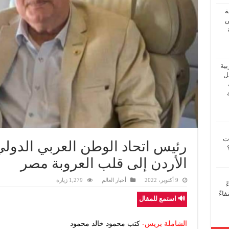
ة
ض
بية
فل
ات
رئيس اتحاد الوطن العربي الدولي
الأردن إلى قلب العروبة مصر
9 أكتوبر، 2022
أخبار العالم
1,279 زيارة
ً
اءً
🔊 استمع للمقال
الشاملة بريس-
كتب محمود خالد محمود