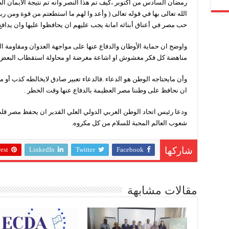
رمضان السادس من أكتوبر ،كيف تم هذا النصر وانه تم نتيجة الايمان الص
الله تعالى بها في قوله تعالى ( وأعد وا لهم ما استطعتم من قوة ومن ربا
حب مصر في أعناق أبنائه امانة يجب عليهم ان يحافظوا عليها وان يدافع
واوضح ان حماية الأوطان والدفاع عنها على مواجهة العدوان ومقاومة ا
مناهضة كل فكر مغشوش او اشاعة مغرضة او محاولة استقطاب البعض 
وأن مايحتاجه الوطن هو الدعاء .فالدعاء تعبير صادق لايخالطه كذب أو مبا
ان نحافظ على وطننا مصر العظيمة بالدفاع عنها وقت الخطر .
ودعا رئيس اتحاد الوطن العربي الدولي العلي القدير ان يحفظ مصر قلب 
شعوب العالم المحبة للسلام من كل مكروه.
est
LinkedIn
Twitter
Facebook
شاركها
مقالات مشابهة