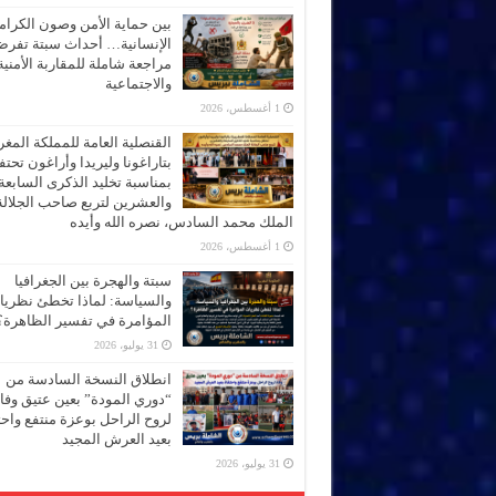
بين حماية الأمن وصون الكرام
الإنسانية… أحداث سبتة تفر
مراجعة شاملة للمقاربة الأمنية
والاجتماعية
1 أغسطس، 2026
القنصلية العامة للمملكة المغر
بتاراغونا وليريدا وأراغون تحت
بمناسبة تخليد الذكرى السابعة
والعشرين لتربع صاحب الجلالة
الملك محمد السادس، نصره الله وأيده
1 أغسطس، 2026
سبتة والهجرة بين الجغرافيا
والسياسة: لماذا تخطئ نظري
المؤامرة في تفسير الظاهرة؟
31 يوليو، 2026
انطلاق النسخة السادسة من
“دوري المودة” بعين عتيق وفاء
لروح الراحل بوعزة منتفع واحتف
بعيد العرش المجيد
31 يوليو، 2026