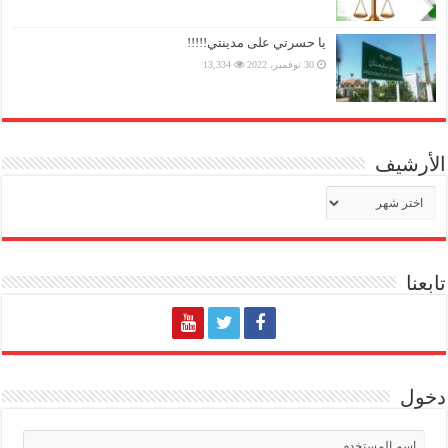
يا حسرتي على مدينتي!!!!!
30 نوفمبر، 2022
13,334
الأرشيف
الأرشيف
تابعنا
دخول