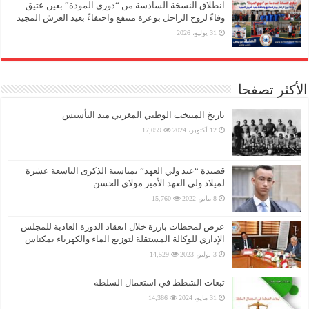
انطلاق النسخة السادسة من “دوري المودة” بعين عتيق
وفاءً لروح الراحل بوعزة منتفع واحتفاءً بعيد العرش المجيد
31 يوليو، 2026
الأكثر تصفحا
تاريخ المنتخب الوطني المغربي منذ التأسيس
12 أكتوبر، 2024
17,059
قصيدة “عيد ولي العهد” بمناسبة الذكرى التاسعة عشرة
لميلاد ولي العهد الأمير مولاي الحسن
8 مايو، 2022
15,760
عرض لمحطات بارزة خلال انعقاد الدورة العادية للمجلس
الإداري للوكالة المستقلة لتوزيع الماء والكهرباء بمكناس
3 يوليو، 2023
14,529
تبعات الشطط في استعمال السلطة
31 مايو، 2024
14,386