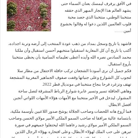
في الأفق يرفرف ليمسك بعنان السماء حتى
يشهد العالم هذا الإنجاز المبهر الذي حققه
منتخبنا الوطني، منتخبنا الذي حصد محبة
قلوب العالمين اللذين دعوا له وقالوا بخشوع
أمين…….
فاشهد يا تاريخ وسجل بمداد من ذهب عودة المنتخب إلى أرضه وتربة اجداده،
أكتب يا تاريخ أن كل المغاربة استقبلوا منتخبهم أحسن استقبال وأن ملكنا
محمد السادس نصره الله وأيده أعطى تعليماته السامية بأن يحظى منتخبنا
بأروع استقبال.
فكم جميل أن نرى أسودنا الشجعان تركب حافلة الاحتفال من مطار سلا
لتجوب كل الشوارع وعلى جنباتها وقفت صفوف الجماهير المغربية المشجعة
تهتف وتزغرد فرحا بنجاح منتخبنا في مونديال قطر 2022.
وهاهي الحافلة تسير وتسير عابرة شوارع الرباط المشرقة لتصل ساحة
المشوار، ليدخل في الأخير منتخبنا مع الأمهات هؤلاء الأمهات اللواتي أنجبن
افضل الابطال.
فما أروع هاته اللحضات وصاحب الجلالة يوشخ صدور اللاعبين بأوسمة ملكية،
بابتسامة عالية مرافقا له صاحب السمو الملكي الأمير مولاي الحسن وصاحب
السمو الملكي الأمير مولاي رشيد رعاهما الله ليحتفلوا جميعهم في صورة
تبرهن على حب الملك لهؤلاء الأبطال، وعلى افتخاره بهؤلاء الرجال اللذين