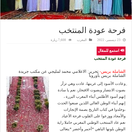
فرحة عودة المنتخب
23 ديسمبر، 2022
المغرب
7,608 زيارة
🔊 استمع للمقال
فرحة عودة المنتخب
الشاملة بريس-
تحرير: الاعلامي محمد لمليجي عن مكتب جريدة
الشاملة بريس بأوروبا
ِوعادت الأسود إلى عرينها، عادت وهي تزأر
بصوت الانتصار وبصوت الافتخار، نعم يا سادة
إنهم أسود الأطلس أبناء المغرب البررة ،
إنهم أبناء الوطن الغالي اللذين صنعوا الحدث
،وخلدوا في كتاب التاريخ بصمة الإنجازات
والأمجاد ووزعوا على القلوب فرحة الأعياد.
نعم عاد المنتخب الوطني المغربي حاملا راية
الوطن بلونها الباهي *أحمر وأخضر *يتعالى