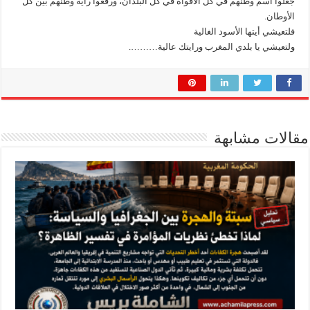
جعلوا اسم وطنهم في كل الافواه في كل البلدان، ورفعوا رأيه وطنهم بين كل
الأوطان.
فلتعيشي أيتها الأسود الغالية
ولتعيشي يا بلدي المغرب ورايتك عالية……….
مقالات مشابهة