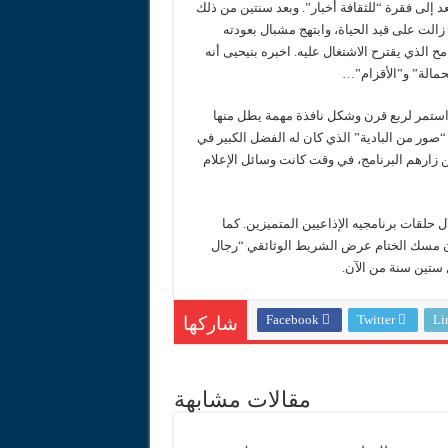
عد إلى فقرة “للثقافة أخبار”. وبعد سنتين من ذلك
زالت على قيد الحياة، وابتهج مشبال بعودته
ح الذي يقترح الاشتغال عليه. اخبره بنيحيى أنه
حمالة” و”الأقزام”…
 استمر لربع قرن وشكل نافذة مهمة يطل منها
صور من البادية” الذي كان له الفضل الكبير في
ن زارهم البرنامج، في وقت كانت وسائل الإعلام
 حلقات برنامجيه الإذاعيين المتميزين. كما
وكان مسك الختام عرض الشريط الوثائقي “رجال
 ستين سنة من الآن.
Facebook
Twitter
Li
شاركها
مقالات مشابهة