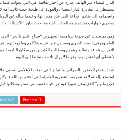
الدار البيضاء عبر الهاتف عبارة عن أخبار ثقافية، هي التي تحولت فيما ب
سيضطر إلى مغادرة الدار البيضاء، والعودة إلى طنجة. حيث كانت أمه لا 
وانضمامه إلى طاقم الإذاعة التي عين مديرا لها، وعندما سأله عن البرنام
سيجري حوارات مباشرة مع الفئات الشعبية، حيث حاور “الكسالة” و”ال
ومن تم تحدث عن تجربة برنامجيه الشهيرين “صباح الخير يا بحر” الذي
العاملون في الصيد البحري ويعبرون فيها عن مشاكلهم وطموحاتهم، ثم “
التعريف بثقافة وتقاليد وهموم ومطالب الكثيرين من سكان البادية الذي
لا تعطي أي اعتبار لهم، وهو ما لا يزال للأسف سائدا إلى اليوم.
لقد استمتع الحضور بالطرائف والنوادر التي حدثت للإعلامي بنيحيى خلال
استمتع بإلقائه لأحد نصوصه الشعرية الجميلة التي اختتم بها اللقاء. 
في زمانهم” الذي ينقل صورا حية عن حياة قصبة بني عمار وسكانها قبل
nkedIn
Pinterest