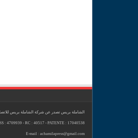
الشاملة بريس تصدر عن شركة الشاملة بريس للاتصال
SS : 4709939 - RC : 40517 - PATENTE : 17040538
E-mail : achamilapress@gmail.com