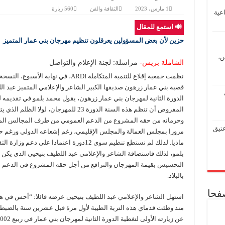
زيدو لقدّام: من صرخة الگوم والطابور إلى طموح أسود الأطلس في مواجهة فرنسا
1 مارس، 2023
الثقافة والفن
560 زيارة
عية
المؤسسة الدبلوماسية تفتح حواراً بين السلك الدبلوماسي وحزب العدالة والتنمية استعد
🔊 استمع للمقال
تحالف منظمات صحراوية يطلق من جنيف “إعلان طفولة إفريقيا المسروقة” ويدعو لت
حزين لأن بعض المسؤولين يعرقلون تنظيم مهرجان بني عمار المتميز
المؤسسة الدبلوماسية تستضيف إدريس لشكر في الملتقى الدبلوماسي الـ154
س،
الشاملة بريس-
مراسلة: لجنة الإعلام والتواصل
سلطات العرائش تطلق حملة إنسانية واسعة للتكفل بالأشخاص بدون مأوى
نظمت جمعية إقلاع للتنمية المتكاملة ARDI
قصبة بني عمار زرهون صديقها الكبير الشاعر والإعلامي المتميز عبد
الدورة الثانية لمهرجان بني عمار زرهون، يقول محمد بلمو في تقديمه ل
المفروض أن تنظم هذه السنة الدورة 23 للمهر
وحرمانه من حقه المشروع من الدعم العمومي من طرف المجالس المن
عتيق
مرورا بمجلس العمالة والمجلس الإقليمي، رغم إشعاعه الدولي ورغم حصو
ماديا. لذلك لم نستطع تنظيم سوى 12دورة اعت
بلمو، لذلك فاستضافة الشاعر والإعلامي عبد اللطيف بنيحيى الذي يكن م
التحسيس بقيمة المهرجان والترافع من أجل حقه المشروع في الدعم 
بالبلاد.
صفحا
استهل الشاعر والإعلامي عبد اللطيف بنيحيى عرضه قائلا: “أحس في هذه 
منذ وطئت قدماي هذه التربة الطيبة لأول مرة قبل عشرين سنة بالضبط.