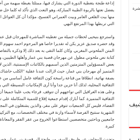
إذاعة طنجة بتغطية الدورة التي يشارك فيها، ممتلئا بغبطة مبهمة من
عشرة
يفضل نعتها بالربوة الطيبة المباركة، وهو النعت الذي تأكد له كلما ح
منها بيت القلعي العامر وبيت العمراني الفسيح، مؤكدا أن كل العوائل ال
التي تربطها بهذا المرتفع البهي.
واسترجع بنيحيى لحظات جميلة من تغطيته المباشرة للمهرجان قبل ع
وقد حضره صديق عزيز يكن له تقديرا خاصا هو المرحوم احمد سهوم الذي 
المتن الملحوني المغربي. وكان كلما التقى به بعد ذلك إلا وذكره بالتفا
كتابة نص ملحوني مطول عن مهرجان قصبة بني عمار وأهلها الطيبين، وا
بعض المسؤولين المتزمتين الذين أسميهم بالكائنات الإسمنتية، الذين لا
المتميز أي مهرجان بني عمار، حيث لازالت عندنا عقلية “الكلب حاشا
بصفة نهائية، انطلاقا من قناعة راسخة كون الثقافة عامل أساسي من عو
الثقافية المحلية، لذلك أنا حزين جدا وأنا أرى الإمكانيات البسيطة التي 
وعلى هذه العراقيل التي تواجههم أن تتوقف. فرجاء يجب علينا جميعا 
الثقافية المتميزة. كما أبارك إقدام جمعية إقلاع للتنمية المتكاملة على
شيف
الفضاء، فليس كل الجمعيات تتوفر على مقر، والذين يشتغلون في المجال
الشهرية ستتيح الفرصة لأسماء وازنة في مختلف التخصصات، مع التركي
جامعيين وباحثين متخصصين استطاعوا الخروج من عقر الفقر والمعاناة
كبيرة.
وتحدث المحاضر عن ظروف السفر من طنجة الى قصبة بني عمار، خصوص