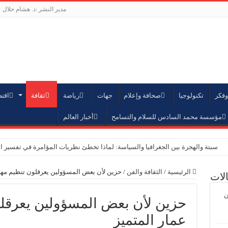
مدير النشر :ذ. هشام حلال
وفكر
تكنولوجيا
صحافة وإعلام
جهات
رياضة
ثقافة
اقت
مؤسسة محمد السادس للسلام والتسامح
أخبار العالم
سبتة والهجرة بين الجغرافيا والسياسة: لماذا تخطئ نظريات المؤامرة في تفسير ا
الرباط – تتويج أكاديمي جديد بجامعة محمد الخامس
الرئيسية
/
الثقافة والفن
/
حزين لأن بعض المسؤولين يعرقلون تنظيم مهر
لات
المؤسسة الدبلوماسية تنظم الدورة 156 للملتقى الدبلوماسي بحضور 40 دولة وحزب الاستقلال ضيف الشرف
ن
إحداث لجنة الاستثمار بمؤسسة محمد السادس من أجل السلام والتسامح بجمهورية
حزين لأن بعض المسؤولين يعرقل
المؤسسة الدبلوماسية والمنظمة الدولية للهجرة: المغرب نموذج رائد في مقاربة إنس
عمار المتميز