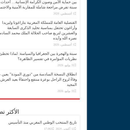
بين حماية الأمن وصون الكرامة الإنسانية… أحداث
سبتة تفرض مراجعة شاملة للمقاربة الأمنية والاجتما
1 أغسطس، 2026
القنصلية العامة للمملكة المغربية بتاراغونا وليريدا
وأراغون تحتفل بمناسبة تخليد الذكرى السابعة
والعشرين لتربع صاحب الجلالة الملك محمد الساد
نصره الله وأيده
1 أغسطس، 2026
سبتة والهجرة بين الجغرافيا والسياسة: لماذا تخطئ
نظريات المؤامرة في تفسير الظاهرة؟
31 يوليو، 2026
انطلاق النسخة السادسة من “دوري المودة” بعين 
وفاءً لروح الراحل بوعزة منتفع واحتفاءً بعيد العرش
المجيد
31 يوليو، 2026
الأكثر ت
تاريخ المنتخب الوطني المغربي منذ التأسيس
12 أكتوبر، 2024
17,063