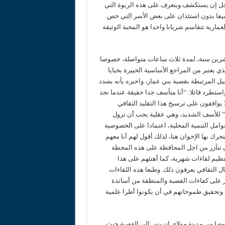
 أجل إن يستكشف ويتعرف على هذه الربوة التي
ل ضيفا بدون استئذان على بعض الأسر التي خص
عمارية تتقاسم شريانا واحدا هو المحبة الوثيقة
شرين سنة، لمدة ثلاث ساعات متواصلة، خصوصا
يعتبر من المراجع الأساسية الخبيرة بخبايا
صيل المرتبطة بقصبة بني عمار، واخبره بأنه بصدد
ستطرد قائلا: “أنا متأسف جدا حقيقة عندما نجد
 يوافقون على ترسيخ هذا التقليد الثقافي
ك” للأسف الشديد، وهي عقلية يجب أن تزول
امل التنمية المحلية، اعتمادا على الخصوصية
يتحرك بها الإخوان هنا، لذلك أقول لهم أنا معهم
أن نتآزر من اجل المحافظة على هذه المحطة
 تنظيم لقاءات شهرية، كما أهنئهم على هذا
 الثقافي يعرفون ذلك. وطبعا هذه اللقاءات
ز على كفاءات القصبة والمنطقة من أساتذة
 وتحقيق طموحاتهم في أن يكونوا أطرا علمية
ا من مدينة مولاي ادريس الى القصبة حيث