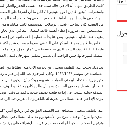
ابعنا
كانت الطريق بينهما أنذاك في حالة سيئة جدا، بسبب الحفر والغبار الم
واستغراب: “وفين غادين اخويا بنيحيى؟”، لكن ما أن أشرفا على القصبة،
البهية، حتى عادت إليهما الطمئنينة وأحس بنيحيى وكأنه احد أبناء المنطق
من القصبة كان غنيا جدا، فحتى الوصلات الموسيقية كانت مباشرة من عي
المستمعين على ضرورة إعطاء أهمية فائقة للنضال الثقافي الذي يحاول
خول
يضيف عبد اللطيف بنيحيى، ومن هنا بدأت عملية إذاعة طنجة في إعطاء الأ
التخلص قليلا من هيمنة المركز على الثقافي. بعدما ترسخت عنده أكثر قناع
طريق الثقافة، وهو الشعار الذي تبنته قصبة بني عمار بعمق، وإلا لما ك
المقبلة لمهرجانها. فمن الواجب أن يستمر تنظيم المهرجان لتبقى القص
بعد ذلك تحدث عبد اللطيف بنيحيى عن تجربته الإعلامية انطلاقا من الصح
السياسية في موسم 1972/1973، وكان المرحوم عبد ال
مدير جريدة الاتحاد الوطني للقوات الشعبية، وبحكم أن بنيحيى نشر بع
عليه، أن يشتغل معه في الجريدة، وبما أن والده كان معتقلا، وظروف ا
الصدفة جعلته يشتغل في إذاعة طنجة يضيف بنيحيى، فقد صادفت عودته
عودة الإذاعي خالد مشبال من تجربة له بالتلفزيون المغربي في الرباط،
عبد اللطيف بنيحيى استضافه عبد اللطيف الفؤادي في برنامج أدبي “كت
الحزن والفرح”، وعندما خرج من الأستوديو وجد خالد مشبال في انتظاره،
وترتجل لغة جميلة، حبذا لو انضممت إلى فريقنا للإشراف على برنامج ما