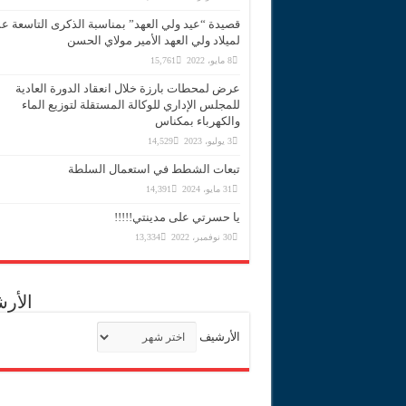
قصيدة “عيد ولي العهد” بمناسبة الذكرى التاسعة 
لميلاد ولي العهد الأمير مولاي الحسن
8 مايو، 2022
15,761
عرض لمحطات بارزة خلال انعقاد الدورة العادية
للمجلس الإداري للوكالة المستقلة لتوزيع الماء
والكهرباء بمكناس
3 يوليو، 2023
14,529
تبعات الشطط في استعمال السلطة
31 مايو، 2024
14,391
يا حسرتي على مدينتي!!!!!
30 نوفمبر، 2022
13,334
الأر
الأرشيف