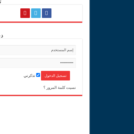
ت
د
تذكرني
نسيت كلمة المرور ؟