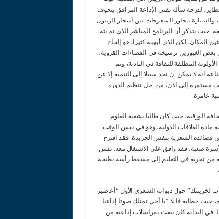
تطاير، لدرجة سأله تقني الإذاعة المرافق بتخوف
 والسيارة تتجاوز المنعرجات بين أشجار الزيتون
ة. حيث يتذكر أن البرنامج المباشر الذي تم بثه
ن المكان، لكن الذي أبهجه كثيرا، هو إلحاح
 بعض الغيورين ترسيخه في الفضاءات القروية،
ولوية المطلقة للثقافة في البادية، وتم
ة انه لا يمكن أن نجد سبيلا إلى التنمية إلا عن
انت مستمرة إلى الآن، من أجل تنظيم الدورة
بة عامرة.
افة الورقية، حيث كان طالبا بشعبة العلوم
له إبراهيم يدرسه مادة العلاقات الدولية، وهو في نفس الوقت
ض قصائده الشعرية بنفس الجريدة، فقد اقترح
لأسرة صعبة، فقد وافق على الاشتغال معه. نفس
 من تجربة في التعليم إلى مسقط رأسه بطنجة
اب لخزينتك” حول ديوانه الشعري الأول “أعاصير
 حيث خطابه قائلا “يا أخي تمتلك صوتا إذاعيا
. في البداية كان يبعث بمراسلات إذاعية من