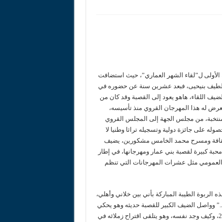
اداً لاستحقاقات 2026
عزيز حماية الأطفال من التجنيد
، في نهاية الأسبوع، النسخة الأولى ل”لقاء الشهر العماري”، حيث استضافت
 اللطيف بنيحيى، فبعد عشرين سنة عن حضوره في
ضيف اللقاء، هاهو يعود إلى القصبة وقد كان من
جان، لولا الظلم الذي يتعرض له هذا المهرجان القروي منذ تأسيسه،
تخبة، من مجلس الجهة إلى المجلس القروي
له على جائزة دولية وتسجيله تراثا وطنيا لا
مادا على دعم وزارة الثقافة ومسرح محمد الخامس مشكورين، يضيف
حبة كبيرة لقصبة بني عمار ومهرجانها، في إطار
العمومي مثل عشرات المهرجانات التي تنظم
الربوة الطيبة المباركة بأني بين خلاني وأهلي،
” وواصل الضيف الكبير للقصبة حديثه وهو يحكي
عن زيارته الأولى لتغطية الدورة الثانية لمهرجان بني عمار في ربيع 2002، وكيف وجد نفسه، وهو يتلقى اقتراح زملائه في