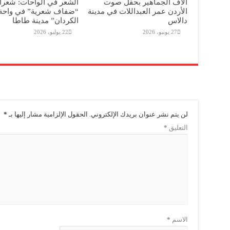
آلاف الجماهير بحفل صوت
الشعر في الواحات: شعرا
الأردن عمر العبداللات في مدينة
“ضفاف شعرية” في واحة 
دالاس
الكردان” مدينة طاطا
27 يونيو، 2026
22 يوليو، 2026
لن يتم نشر عنوان بريدك الإلكتروني.
الحقول الإلزامية مشار إليها بـ
*
التعليق
*
الاسم
*