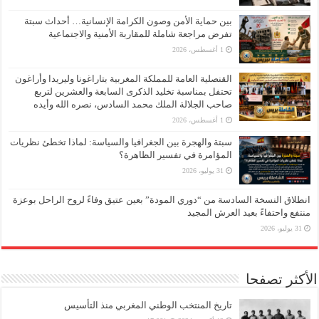
بين حماية الأمن وصون الكرامة الإنسانية… أحداث سبتة
تفرض مراجعة شاملة للمقاربة الأمنية والاجتماعية
1 أغسطس، 2026
القنصلية العامة للمملكة المغربية بتاراغونا وليريدا وأراغون
تحتفل بمناسبة تخليد الذكرى السابعة والعشرين لتربع
صاحب الجلالة الملك محمد السادس، نصره الله وأيده
1 أغسطس، 2026
سبتة والهجرة بين الجغرافيا والسياسة: لماذا تخطئ نظريات
المؤامرة في تفسير الظاهرة؟
31 يوليو، 2026
انطلاق النسخة السادسة من “دوري المودة” بعين عتيق وفاءً لروح الراحل بوعزة
منتفع واحتفاءً بعيد العرش المجيد
31 يوليو، 2026
الأكثر تصفحا
تاريخ المنتخب الوطني المغربي منذ التأسيس