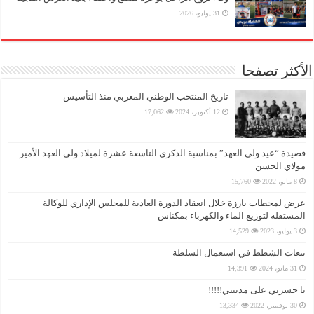
31 يوليو، 2026
الأكثر تصفحا
تاريخ المنتخب الوطني المغربي منذ التأسيس
12 أكتوبر، 2024
17,062
قصيدة “عيد ولي العهد” بمناسبة الذكرى التاسعة عشرة لميلاد ولي العهد الأمير
مولاي الحسن
8 مايو، 2022
15,760
عرض لمحطات بارزة خلال انعقاد الدورة العادية للمجلس الإداري للوكالة
المستقلة لتوزيع الماء والكهرباء بمكناس
3 يوليو، 2023
14,529
تبعات الشطط في استعمال السلطة
31 مايو، 2024
14,391
يا حسرتي على مدينتي!!!!!
30 نوفمبر، 2022
13,334