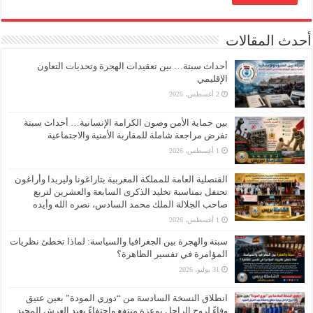
أحدث المقالات
أحداث سبتة… بين تعقيدات الهجرة وتحديات التعاون
الإقليمي
2 أغسطس، 2026
بين حماية الأمن وصون الكرامة الإنسانية… أحداث سبتة
تفرض مراجعة شاملة للمقاربة الأمنية والاجتماعية
1 أغسطس، 2026
القنصلية العامة للمملكة المغربية بتاراغونا وليريدا وأراغون
تحتفل بمناسبة تخليد الذكرى السابعة والعشرين لتربع
صاحب الجلالة الملك محمد السادس، نصره الله وأيده
1 أغسطس، 2026
سبتة والهجرة بين الجغرافيا والسياسة: لماذا تخطئ نظريات
المؤامرة في تفسير الظاهرة؟
31 يوليو، 2026
انطلاق النسخة السادسة من “دوري المودة” بعين عتيق
وفاءً لروح الراحل بوعزة منتفع واحتفاءً بعيد العرش المجيد