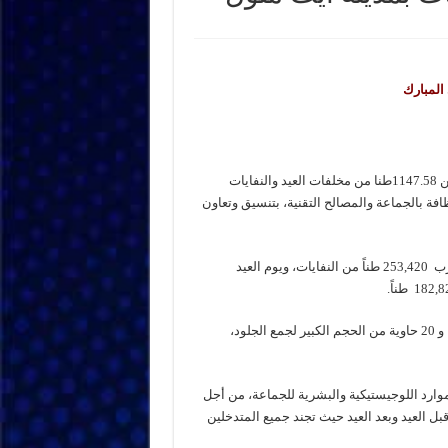
المبارك
تمكنت جماعة أيت ملول، خلال أيام عيد الأضحى 1444، من جمع أكثر من 1147.58طنا من مخلفات العيد والنفايات
فة بالجماعة والمصالح التقنية، بتنسيق وتعاون
هذا وتم جمع يوم الثلاثاء 27 يونيو 2023180,500 طن، وليلة العيد مايقارب 253,420 طناً من النفايات، ويوم العيد
وقد عبئت الجماعة لهذه العملية 18 شاحنة لجمع النفايات، و 300 حاوية، و 20 حاوية من الحجم الكبير لجمع الجلود،
ارد اللوجيستيكية والبشرية للجماعة، من أجل
ل العيد وبعد العيد حيث تجند جميع المتدخلين