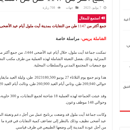
7 يوليو، 2023
جهات
708 زيارة
🔊 استمع للمقال
عية
جمع أكثر من
1147
طن من النفايات بمدينة أيت ملول أيام عيد الأضحى 
الشاملة بريس-
مراسلة خاصة
س،
المنزلية. وذلك بفضل التعبئة الشاملة لهذه العملية من طرف مكتب النظا
مع جمعيات المجتمع المدني والسلطات المحلية.
حوالي 269,940 طن، وثاني أيام العيد 260,900 طن، وثالث أيام العيد 182,820 طناً.
عتيق
وحوالي 148 موظف وعون.
وكانت جماعة أيت ملول قد وضعت برنامج عمل من أجل دعم وتعبئة المو
عيد أضحى نظيف، وذلك بالنظر إلى تضاعف كمية النفايات في فترة ما قب
من أجل عودة المدينة إلى وضعها الطبيعي في ظرف قياسي.