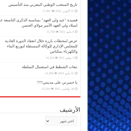
تاريخ المنتخب الوطني المغربي منذ التأسيس
12 أكتوبر، 2024
17,061
قصيدة “عيد ولي العهد” بمناسبة الذكرى التاسعة 
لميلاد ولي العهد الأمير مولاي الحسن
8 مايو، 2022
15,760
عرض لمحطات بارزة خلال انعقاد الدورة العادية
للمجلس الإداري للوكالة المستقلة لتوزيع الماء
والكهرباء بمكناس
3 يوليو، 2023
14,529
تبعات الشطط في استعمال السلطة
31 مايو، 2024
14,389
يا حسرتي على مدينتي!!!!!
30 نوفمبر، 2022
13,334
الأرشيف
الأرشيف