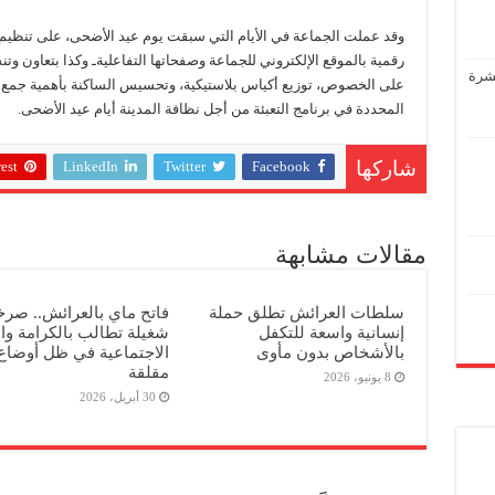
وقد عملت الجماعة في الأيام التي سبقت يوم عيد الأضحى، على تنظيم
رقمية بالموقع الإلكتروني للجماعة وصفحاتها التفاعليةـ وكذا بتعاون 
عشرة
على الخصوص، توزيع أكياس بلاستيكية، وتحسيس الساكنة بأهمية جمع ا
المحددة في برنامج التعبئة من أجل نظافة المدينة أيام عيد الأضحى.
est
LinkedIn
Twitter
Facebook
شاركها
مقالات مشابهة
سلطات العرائش تطلق حملة
فاتح ماي بالعرائش.. صرخ
إنسانية واسعة للتكفل
شغيلة تطالب بالكرامة وال
بالأشخاص بدون مأوى
الاجتماعية في ظل أوضاع
مقلقة
8 يونيو، 2026
30 أبريل، 2026