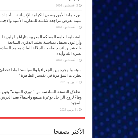
2 أغسطس، 2026
بين حماية الأمن وصون الكرامة الإنسانية… أحداث
سبتة تفرض مراجعة شاملة للمقاربة الأمنية والاجتما
1 أغسطس، 2026
القنصلية العامة للمملكة المغربية بتاراغونا وليريدا
وأراغون تحتفل بمناسبة تخليد الذكرى السابعة
والعشرين لتربع صاحب الجلالة الملك محمد الساد
نصره الله وأيده
1 أغسطس، 2026
سبتة والهجرة بين الجغرافيا والسياسة: لماذا تخطئ
نظريات المؤامرة في تفسير الظاهرة؟
31 يوليو، 2026
انطلاق النسخة السادسة من “دوري المودة” بعين 
وفاءً لروح الراحل بوعزة منتفع واحتفاءً بعيد العرش
المجيد
31 يوليو، 2026
الأكثر تصفحا