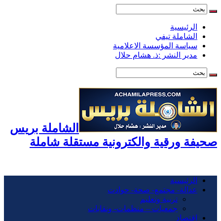
الرئيسية
الشاملة تيفي
سياسة المؤسسة الاعلامية
مدير النشر :ذ. هشام حلال
الشاملة بريس
صحيفة ورقية والكترونية مستقلة شاملة
الرئيسية
عدالة- مجتمع- صحة- حوادت
تربية وتعليم
جمعيات – منظمات- ونقابات
اقتصاد