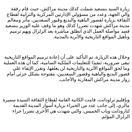
زيارة السيد بنسعيد شملت كذلك مدينة مراكش، حيث قام رفقة
والي الجهة، وعدد من مسؤولي الإدارتين المركزية والترابية لقطاع
الثقافة بزيارة لقصور الباهية والبديع وقبور السعديين. مآثر ومعالم
مدينة مراكش شهدت تضررا كذلك وهو ما وقف عليه الوزير بنسعيد
قصد مواصلة العمل الذي انطلق مباشرة بعد الزلزال ويهم ترميم
وتأهيل المواقع التاريخية والأثرية بالمدنية.
وخلال هذه الزيارة، تم التأكيد على أن إعادة ترميم المواقع التاريخية
تبقى ضرورية، تنفيذا للتعليمات الملكية السامية، كما أن هذه العملية
وما لحق المواقع الأثرية والتاريخية لن يغلقها، وتقرر الإبقاء على
قصور البديع والباهية وقصور السعديين، مفتوحة بشكل جزئي أمام
زوار مدينة مراكش المغاربة والأجانب.
وبإقليم تراودانت، قامت الكاتبة العامة لقطاع الثقافة السيدة سميرة
مالزي، إلى جانب عدد من الخبراء بزيارة أسوار المدينة القديمة
لتارودانت وباب الخميس، والتي شهدت هي الأخرى تضررا جراء
الزلزال المؤلم.