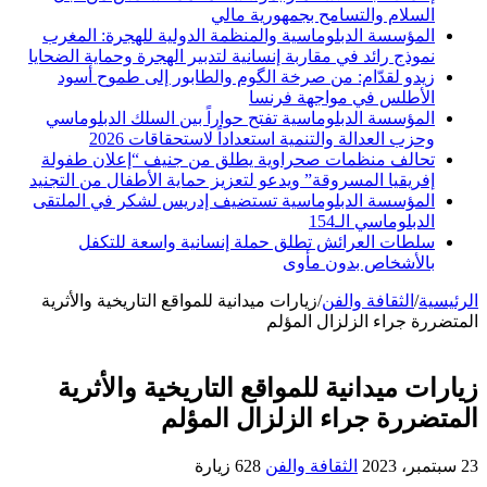
السلام والتسامح بجمهورية مالي
المؤسسة الدبلوماسية والمنظمة الدولية للهجرة: المغرب
نموذج رائد في مقاربة إنسانية لتدبير الهجرة وحماية الضحايا
زيدو لقدّام: من صرخة الگوم والطابور إلى طموح أسود
الأطلس في مواجهة فرنسا
المؤسسة الدبلوماسية تفتح حواراً بين السلك الدبلوماسي
وحزب العدالة والتنمية استعداداً لاستحقاقات 2026
تحالف منظمات صحراوية يطلق من جنيف “إعلان طفولة
إفريقيا المسروقة” ويدعو لتعزيز حماية الأطفال من التجنيد
المؤسسة الدبلوماسية تستضيف إدريس لشكر في الملتقى
الدبلوماسي الـ154
سلطات العرائش تطلق حملة إنسانية واسعة للتكفل
بالأشخاص بدون مأوى
الرئيسية
/
الثقافة والفن
/
زيارات ميدانية للمواقع التاريخية والأثرية
المتضررة جراء الزلزال المؤلم
زيارات ميدانية للمواقع التاريخية والأثرية
المتضررة جراء الزلزال المؤلم
23 سبتمبر، 2023
الثقافة والفن
628 زيارة