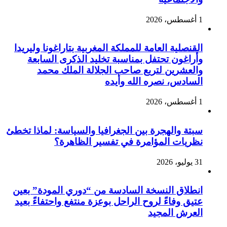
1 أغسطس، 2026
القنصلية العامة للمملكة المغربية بتاراغونا وليريدا
وأراغون تحتفل بمناسبة تخليد الذكرى السابعة
والعشرين لتربع صاحب الجلالة الملك محمد
السادس، نصره الله وأيده
1 أغسطس، 2026
سبتة والهجرة بين الجغرافيا والسياسة: لماذا تخطئ
نظريات المؤامرة في تفسير الظاهرة؟
31 يوليو، 2026
انطلاق النسخة السادسة من “دوري المودة” بعين
عتيق وفاءً لروح الراحل بوعزة منتفع واحتفاءً بعيد
العرش المجيد