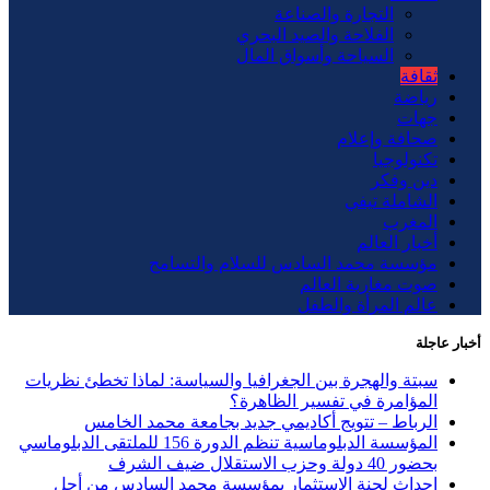
التجارة والصناعة
الفلاحة والصيد البحري
السياحة وأسواق المال
ثقافة
رياضة
جهات
صحافة وإعلام
تكنولوجيا
دين وفكر
الشاملة تيفي
المغرب
أخبار العالم
مؤسسة محمد السادس للسلام والتسامح
صوت مغاربة العالم
عالم المرأة والطفل
أخبار عاجلة
سبتة والهجرة بين الجغرافيا والسياسة: لماذا تخطئ نظريات
المؤامرة في تفسير الظاهرة؟
الرباط – تتويج أكاديمي جديد بجامعة محمد الخامس
المؤسسة الدبلوماسية تنظم الدورة 156 للملتقى الدبلوماسي
بحضور 40 دولة وحزب الاستقلال ضيف الشرف
إحداث لجنة الاستثمار بمؤسسة محمد السادس من أجل