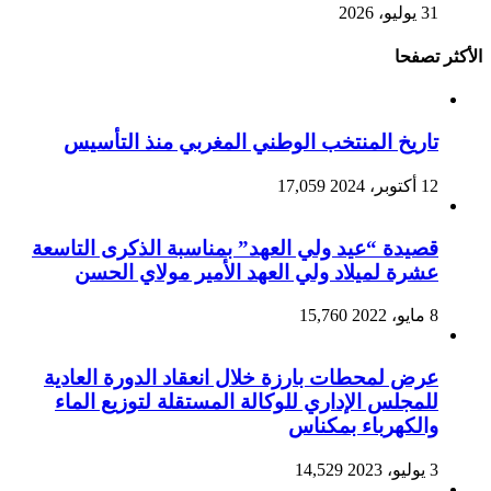
31 يوليو، 2026
الأكثر تصفحا
تاريخ المنتخب الوطني المغربي منذ التأسيس
12 أكتوبر، 2024
17,059
قصيدة “عيد ولي العهد” بمناسبة الذكرى التاسعة
عشرة لميلاد ولي العهد الأمير مولاي الحسن
8 مايو، 2022
15,760
عرض لمحطات بارزة خلال انعقاد الدورة العادية
للمجلس الإداري للوكالة المستقلة لتوزيع الماء
والكهرباء بمكناس
3 يوليو، 2023
14,529