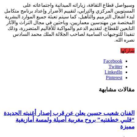
وسيواصل قطاع الثقافة، زياراته الميدانية واجتماعاته على
المستويين المركزي والترابي، لتقييم الأضرار وإعداد برنامج متكامل
لبدء أشغال الترميم والتأهيل، كما سيتم تعبئة جميع الموارد البشرية
المختصة من مهندسين معماريين، وباحثين في مجال التراث والآثار
التابعين للقطاع، لتقديم الدعم والمواكبة للأقاليم المتضررة، وذلك
تنفيذا للتوجيهات السامية لصاحب الجلالة الملك محمد السادس
نصره الله.
شاركها
Facebook
Twitter
LinkedIn
Pinterest
مقالات مشابهة
الفنان شعيب حسين يعلن عن قرب إصدار أغنيته الجديدة
“قلبي خطفتيه” بروح مغربية أصيلة ولمسة أمازيغية
مميزة