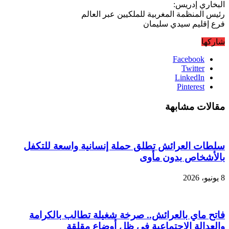
البخاري إدريس:
رئيس المنظمة المغربية للملكيين عبر العالم
فرع إقليم سيدي سليمان
شاركها
Facebook
Twitter
LinkedIn
Pinterest
مقالات مشابهة
سلطات العرائش تطلق حملة إنسانية واسعة للتكفل
بالأشخاص بدون مأوى
8 يونيو، 2026
فاتح ماي بالعرائش.. صرخة شغيلة تطالب بالكرامة
والعدالة الاجتماعية في ظل أوضاع مقلقة