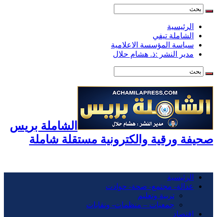
الرئيسية
الشاملة تيفي
سياسة المؤسسة الاعلامية
مدير النشر :ذ. هشام حلال
الشاملة بريس
صحيفة ورقية والكترونية مستقلة شاملة
الرئيسية
عدالة- مجتمع- صحة- حوادت
تربية وتعليم
جمعيات – منظمات- ونقابات
اقتصاد