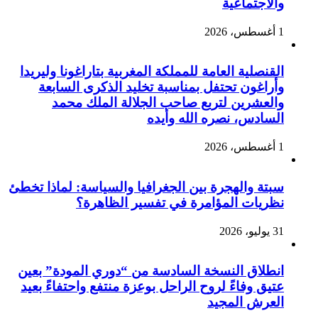
والاجتماعية
1 أغسطس، 2026
القنصلية العامة للمملكة المغربية بتاراغونا وليريدا
وأراغون تحتفل بمناسبة تخليد الذكرى السابعة
والعشرين لتربع صاحب الجلالة الملك محمد
السادس، نصره الله وأيده
1 أغسطس، 2026
سبتة والهجرة بين الجغرافيا والسياسة: لماذا تخطئ
نظريات المؤامرة في تفسير الظاهرة؟
31 يوليو، 2026
انطلاق النسخة السادسة من “دوري المودة” بعين
عتيق وفاءً لروح الراحل بوعزة منتفع واحتفاءً بعيد
العرش المجيد