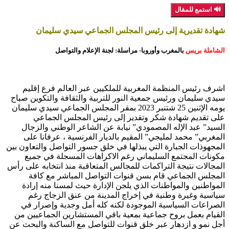
🔊 استمع للمقال
شهادة تقديرية إلى رئيس المجلس الجماعي سيدي سليمان
الشاملة بريس
بالمغرب وأوروبا- مراسلة: لجنة الإعلام والتواصل
اشرف رئيس المنظمة المغربية للملكيين عبر العالم فرع إقليم
سيدي سليمان ورئيس جمعية النور للتربية والثقافة والتكوين صباح
يومه الإثنين 25 شتنبر 2023 بمقر المجلس الجماعي سيدي سليمان
على تقديم شهادة شكر وتقدير إلى رئيس المجلس الجماعي
السيد” عبد الإله المصمودي” نيابة عن الشاعر الوطني والزجال
المغربي” محمد لمليجي” المقيم بالديار الفرنسية ، عرفانا على
المجهوذات الجبارة التي يبذلها في خلق جسور التواصل والتعاون بين
مكونات المجتمع السليماني رغم الاكراهات المسجلة في جميع
المجالات نتيجة التراكمات للمجالس المتعاقبة منذ انتخابه على رأس
المجلس الجماعي قام بسن قنوات التواصل المباشر مع كافة
المواطنين والمواطنات الذي يلجن الإدارة حيث لمسنا منه إرادة
سياسية وغيرة وطنية في إخراج المدينة من عنق الزجاج رغم
الصراعات السياسية الموجودة لكنه كله أمل وجدية وإصرار في
القيام بعمل بروح جماعية بمعية باقي المستشارين الجماعيين من
أجل نمو و ازدهار عبر خلق قنوات للتواصل مع الساكنة والبحث عن