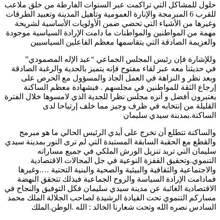
حلول للمشاكل التي تراكمت عبر السنوات الفارطة من خلق ملاعب
للقرب 6 المبرمجة والإنارة العمومية وتأهيل المدينة وتعبيد الطرقات
وغيرها من الأشياء التي تحضي ضمن الأولويات الأساسية لشريحة
مهمة من المواطنين والمواطنات ما دامت الإرادة السياسية موجودة
والعزيمة الصادقة التي يتقاسمها معظم الفاعلين السياسيين
وللإشارة فإن رئيس المجلس الجماعي “عبد الإله المصمودي”
في حديثنا معه عبر لقاء مفتوح فإنه يتميز بالجدية والرغبة الصادقة
وبعد نظر و النزاهة في العمل الجاد والمسؤول مع الحرص على
إرجاع الثقة للمواطنين في مجلسهم . فبشهادة معظم الساكنة
يعتبرون أفضل و أنزه مجلس نظرا للجدية الذي لامسوها خلال الفترة
القليلة من إنتخابه في ظرف وجيز مما خلف إرتياحا لدى
الساكنة.بمدبنة سيدي سليمان
والساكنة تتطلع أن تخرج على أيدي الرئيس الحالي ما هو مبرمج
والقطع مع الحقبة السابقة المستبدة التي لم ترى النور بمدينة سيدي
سليمان التي تريد تنزيل الورش الملكي في جميع مساراته
التنموي.وتحقيق القفزة النوعية في جل المجالات الاقتصادية
والاجتماعية والثقافية والبيئية والصحية والبنية التحتية ….وغيرها
فمادامت الإرادة السياسة والروح الجماعية فبذلك تتحقق النهضة
الاقتصادية الغائبة عن مدينة سيدي سليمان فكل التوفيق والنجاح في
مساركم التنموي تحت القيادة الرشيدة لصاحب الجلالة الملك محمد
السادس نصره الله وتحت شعارنا الخالد : الله .الوطن.الملك