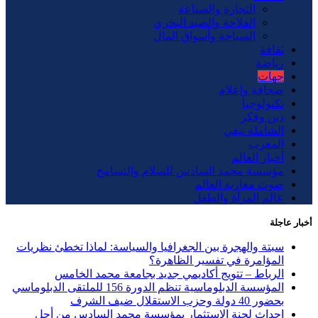
التجارة والصناعة
الفلاحة والصيد البحري
السياحة وأسواق المال
ثقافة
رياضة
جهات
صحافة وإعلام
تكنولوجيا
دين وفكر
الشاملة تيفي
المغرب
أخبار العالم
مؤسسة محمد السادس للسلام والتسامح
صوت مغاربة العالم
عالم المرأة والطفل
أخبار عاجلة
سبتة والهجرة بين الجغرافيا والسياسة: لماذا تخطئ نظريات
المؤامرة في تفسير الظاهرة؟
الرباط – تتويج أكاديمي جديد بجامعة محمد الخامس
المؤسسة الدبلوماسية تنظم الدورة 156 للملتقى الدبلوماسي
بحضور 40 دولة وحزب الاستقلال ضيف الشرف
إحداث لجنة الاستثمار بمؤسسة محمد السادس من أجل