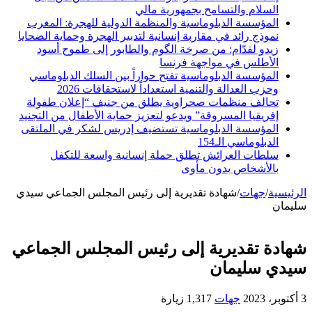
السلام والتسامح بجمهورية مالي
المؤسسة الدبلوماسية والمنظمة الدولية للهجرة: المغرب
نموذج رائد في مقاربة إنسانية لتدبير الهجرة وحماية الضحايا
زيدو لقدّام: من صرخة الگوم والطابور إلى طموح أسود
الأطلس في مواجهة فرنسا
المؤسسة الدبلوماسية تفتح حواراً بين السلك الدبلوماسي
وحزب العدالة والتنمية استعداداً لاستحقاقات 2026
تحالف منظمات صحراوية يطلق من جنيف “إعلان طفولة
إفريقيا المسروقة” ويدعو لتعزيز حماية الأطفال من التجنيد
المؤسسة الدبلوماسية تستضيف إدريس لشكر في الملتقى
الدبلوماسي الـ154
سلطات العرائش تطلق حملة إنسانية واسعة للتكفل
بالأشخاص بدون مأوى
الرئيسية
/
جهات
/
شهادة تقديرية إلى رئيس المجلس الجماعي سيدي
سليمان
شهادة تقديرية إلى رئيس المجلس الجماعي
سيدي سليمان
3 أكتوبر، 2023
جهات
1,317 زيارة