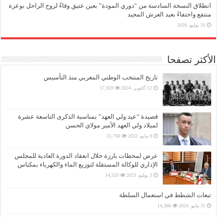
انطلاق النسخة السادسة من “دوري المودة” بعين عتيق وفاءً لروح الراحل بوعزة
منتفع واحتفاءً بعيد العرش المجيد
31 يوليو، 2026
الأكثر تصفحا
تاريخ المنتخب الوطني المغربي منذ التأسيس
12 أكتوبر، 2024
17,059
قصيدة “عيد ولي العهد” بمناسبة الذكرى التاسعة عشرة
لميلاد ولي العهد الأمير مولاي الحسن
8 مايو، 2022
15,760
عرض لمحطات بارزة خلال انعقاد الدورة العادية للمجلس
الإداري للوكالة المستقلة لتوزيع الماء والكهرباء بمكناس
3 يوليو، 2023
14,529
تبعات الشطط في استعمال السلطة
31 مايو، 2024
14,386