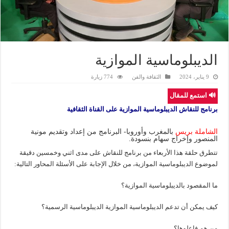
الديبلوماسية الموازية
9 يناير، 2024
الثقافة والفن
774 زيارة
🔊 استمع للمقال
برنامج للنقاش الديبلوماسية الموازية على القناة الثقافية
الشاملة بريس
بالمغرب وأوروبا- البرنامج من إعداد وتقديم مونية
المنصور وإخراج سهام بنسودة.
تتطرق حلقة هذا الأربعاء من برنامج للنقاش على مدى اثني وخمسين دقيقة
لموضوع الديبلوماسية الموازية، من خلال الإجابة على الأسئلة المحاور التالية:
ما المقصود بالديبلوماسية الموازية؟
كيف يمكن أن تدعم الديبلوماسية الموازية الديبلوماسية الرسمية؟
من هم فاعلوها؟