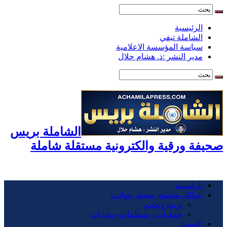
الرئيسية
الشاملة تيفي
سياسة المؤسسة الاعلامية
مدير النشر :ذ. هشام حلال
الشاملة بريس
صحيفة ورقية والكترونية مستقلة شاملة
الرئيسية
عدالة- مجتمع- صحة- حوادت
تربية وتعليم
جمعيات – منظمات- ونقابات
اقتصاد