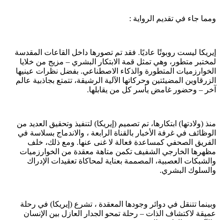
ومما جاء في تقديم الرواية :
إيريكا ليست روبوتًا عاديًا. فقد تم تصورها داخل القاعات المقدسة
لمختبر متطور، وهي تمثل قمة الابتكار البشري – مزيج من خلايا
الخوارزميات المتطورة والذكاء الاصطناعي. بفضل نظرات عينيها
الزرقاوين المضيئتين وحركاتها الآلية الرشيقة، تتمتع بجاذبية عالم
آخر – وحضور غامض يأسر كل من يقابلها.
منذ (ولادتها) ابتكارها، تم تصميم (إيريكا) لتنفيذ وتحقيق العديد من
الوظائف في غرفة الأخبار بالقناة الرابعة ، والاندماج بسلاسة في
الفريق الصحفي كمساعدة فعالة لا غنى عنها. ومع ذلك، خلف
مظهرها الخارجي الشفيف تكمن متاهة معقدة من الخوارزميات
والشبكات العصبية، المصممة بعناية لمحاكاة تعقيدات الإدراك
والسلوك البشري.
وبينما تتنقل في دوائر وجودها المعقدة ، تشرع (إيريكا) في رحلة
عميقة لاكتشاف الذات – رحلة تمحو الجدار العازل بين الإنسان