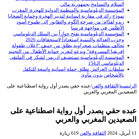
السلام والتسامح بجمهورية مالي
المؤسسة الدبلوماسية والمنظمة الدولية للهجرة: المغرب
نموذج رائد في مقاربة إنسانية لتدبير الهجرة وحماية الضحايا
زيدو لقدّام: من صرخة الگوم والطابور إلى طموح أسود
الأطلس في مواجهة فرنسا
المؤسسة الدبلوماسية تفتح حواراً بين السلك الدبلوماسي
وحزب العدالة والتنمية استعداداً لاستحقاقات 2026
تحالف منظمات صحراوية يطلق من جنيف “إعلان طفولة
إفريقيا المسروقة” ويدعو لتعزيز حماية الأطفال من التجنيد
المؤسسة الدبلوماسية تستضيف إدريس لشكر في الملتقى
الدبلوماسي الـ154
سلطات العرائش تطلق حملة إنسانية واسعة للتكفل
بالأشخاص بدون مأوى
الرئيسية
/
الثقافة والفن
/
عبده حقي يصدر أول رواية اصطناعية على
الصعيدين المغربي والعربي‎
عبده حقي يصدر أول رواية اصطناعية على
الصعيدين المغربي والعربي‎
11 أبريل، 2024
الثقافة والفن
619 زيارة