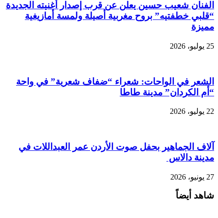
الفنان شعيب حسين يعلن عن قرب إصدار أغنيته الجديدة
“قلبي خطفتيه” بروح مغربية أصيلة ولمسة أمازيغية
مميزة
25 يوليو، 2026
الشعر في الواحات: شعراء “ضفاف شعرية” في واحة
“أم الكردان” مدينة طاطا
22 يوليو، 2026
آلاف الجماهير بحفل صوت الأردن عمر العبداللات في
مدينة دالاس
27 يونيو، 2026
شاهد أيضاً