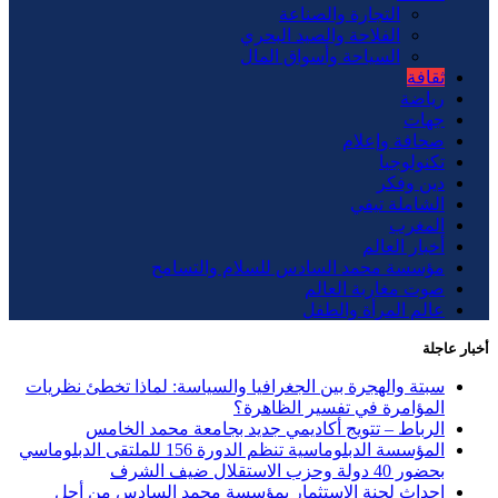
التجارة والصناعة
الفلاحة والصيد البحري
السياحة وأسواق المال
ثقافة
رياضة
جهات
صحافة وإعلام
تكنولوجيا
دين وفكر
الشاملة تيفي
المغرب
أخبار العالم
مؤسسة محمد السادس للسلام والتسامح
صوت مغاربة العالم
عالم المرأة والطفل
أخبار عاجلة
سبتة والهجرة بين الجغرافيا والسياسة: لماذا تخطئ نظريات
المؤامرة في تفسير الظاهرة؟
الرباط – تتويج أكاديمي جديد بجامعة محمد الخامس
المؤسسة الدبلوماسية تنظم الدورة 156 للملتقى الدبلوماسي
بحضور 40 دولة وحزب الاستقلال ضيف الشرف
إحداث لجنة الاستثمار بمؤسسة محمد السادس من أجل