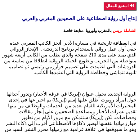
🔊 استمع للمقال
إنتاج أول رواية اصطناعية على الصعيدين المغربي والعربي‎
الشاملة بريس
بالمغرب وأوروبا- متابعة خاصة
في انعطافة تاريخية في مساره الأدبي أنجز الكاتب المغربي عبده
حقي أول عمل روائي باستخدام برنامج الدردشة .. الإنجاز الروائي
الذي يمتد على مدى 210 صفحة والذي تطلب من الكاتب أربعة شهور
متواصلة من التجريب وتطويع الحبكة الروائية انطلاقا من سلسة من
الدردشات التي اعتمدت على تصميم خوارزمي رئيسي ثم تصاميم
ثانوية تتماشى وخطاطة الرواية التي اعتمدها الكاتب.
الرواية الجديدة تحمل عنوان (إيريكا في غرفة الأخبار) وتدور أحداثها
حول امرأة روبوت أطلق عليها إسم (إيريكا) تم اختراعها في إحدى
المختبرات الأمريكية للقيام بعديد من الخدمات والوظائف من بينها
تقديم نشرات الأخبار ومساعدة الصحفيين على إنجاز مقالات
وقصاصات. لكن (إيريكا) ستتمكن مع مرور الأيام من تطوير
خوارزمياتها بنفسها ليصير ذكاؤها الاصطناعي أقرب إلى ذكاء البشر
وهو ما سيوقعها في علاقة غرامية مع زميلها محرر النشر السيد س