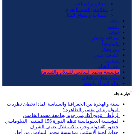
التجارة والصناعة
الفلاحة والصيد البحري
السياحة وأسواق المال
ثقافة
رياضة
جهات
صحافة وإعلام
تكنولوجيا
دين وفكر
الشاملة تيفي
المغرب
أخبار العالم
مؤسسة محمد السادس للسلام والتسامح
صوت مغاربة العالم
عالم المرأة والطفل
أخبار عاجلة
سبتة والهجرة بين الجغرافيا والسياسة: لماذا تخطئ نظريات
المؤامرة في تفسير الظاهرة؟
الرباط – تتويج أكاديمي جديد بجامعة محمد الخامس
المؤسسة الدبلوماسية تنظم الدورة 156 للملتقى الدبلوماسي
بحضور 40 دولة وحزب الاستقلال ضيف الشرف
إحداث لجنة الاستثمار بمؤسسة محمد السادس من أجل