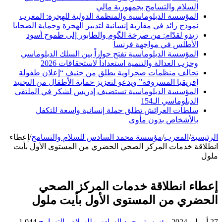
السلام والتسامح بجمهورية مالي
المؤسسة الدبلوماسية والمنظمة الدولية للهجرة: المغرب
نموذج رائد في مقاربة إنسانية لتدبير الهجرة وحماية الضحايا
زيدو لقدّام: من صرخة الگوم والطابور إلى طموح أسود
الأطلس في مواجهة فرنسا
المؤسسة الدبلوماسية تفتح حواراً بين السلك الدبلوماسي
وحزب العدالة والتنمية استعداداً لاستحقاقات 2026
تحالف منظمات صحراوية يطلق من جنيف “إعلان طفولة
إفريقيا المسروقة” ويدعو لتعزيز حماية الأطفال من التجنيد
المؤسسة الدبلوماسية تستضيف إدريس لشكر في الملتقى
الدبلوماسي الـ154
سلطات العرائش تطلق حملة إنسانية واسعة للتكفل
بالأشخاص بدون مأوى
الرئيسية
/
المغرب
/
مؤسسة محمد السادس للسلام والتسامح
/
إعطاء
انطلاقة خدمات المركز الصحي الحضري من المستوى الأول بأيت
ملول
إعطاء انطلاقة خدمات المركز الصحي
الحضري من المستوى الأول بأيت ملول
27 أبريل، 2024
مؤسسة محمد السادس للسلام والتسامح
1,044