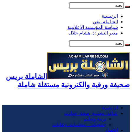
الرئيسية
الشاملة تيفي
سياسة المؤسسة الاعلامية
مدير النشر :ذ. هشام حلال
الشاملة بريس
صحيفة ورقية والكترونية مستقلة شاملة
الرئيسية
عدالة- مجتمع- صحة- حوادت
تربية وتعليم
جمعيات – منظمات- ونقابات
اقتصاد