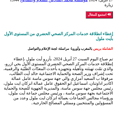
زيارة
🔊 استمع للمقال
إعطاء انطلاقة خدمات المركز الصحي الحضري من المستوى الأول
بأيت ملول
الشاملة بريس
بالمغرب وأوروبا- مراسلة: لجنة الإعلام والتواصل
تم صباح اليوم السبت 27 أبريل 2024، بأزرو أيت ملول ،إعطاء
إنطلاقة خدمات المركز الصحي الحضري المستوى الأول بحي ازرو،
والذي تمّت تهيئته وتأهيله وتجهيزه بأحدث المعدّات الطبّية والرقمية،
تحت إشراف وزير الصحة والحماية الاجتماعية خالد أيت الطالب،
مرفوقا ب السعيد أمزازي والي جهة سوس ماسة عامل عمالة
اكادير اداوتنان، اسماعيل ابو الحقوق عامل عمالة انزكان ايت ملول،
رئيس مجلس جهة سوس ماسة، والمديرية الجهوية للصحة والحماية
الاجتماعية بجهة سوس ماسة ، ورئيس مجلس جماعة أيت ملول،
ورؤساء مجالس الجماعات بعمالة انزكان ايت ملول وعدد من
المسؤولين والمنتخبين وممثلي المصالح الخارجية..