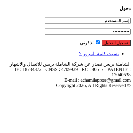
تذكرني
سيت كلمة المرور ؟
 بريس تصدر عن شركة الشاملة بريس للاتصال والاشهار
IF : 18734372 - CNSS : 4709939 - RC : 40517 - PA
17
E-mail : achamilapress@gm