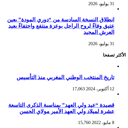
و، 2026
نطلاق النسخة السادسة من “دوري المودة” بعين
تيق وفاءً لروح الراحل بوعزة منتفع واحتفاءً بعيد
لعرش المجيد
و، 2026
صفحا
اريخ المنتخب الوطني المغربي منذ التأسيس
بر، 2024
17,063
صيدة “عيد ولي العهد” بمناسبة الذكرى التاسعة
شرة لميلاد ولي العهد الأمير مولاي الحسن
2
15,760