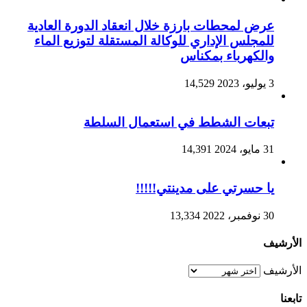
رض لمحطات بارزة خلال انعقاد الدورة العادية
لمجلس الإداري للوكالة المستقلة لتوزيع الماء
الكهرباء بمكناس
2
14,529
بعات الشطط في استعمال السلطة
و، 2024
14,391
ا حسرتي على مدينتي!!!!!
بر، 2022
13,334
ف
ف