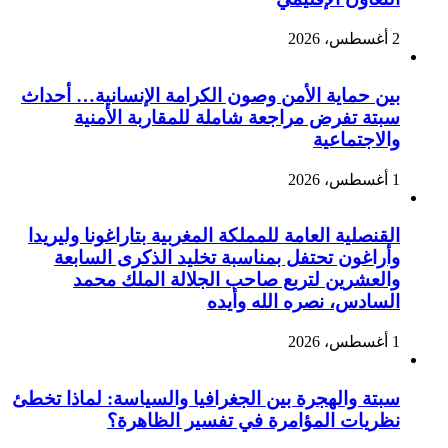
2
ين حماية الأمن وصون الكرامة الإنسانية… أحداث
بتة تفرض مراجعة شاملة للمقاربة الأمنية
الاجتماعية
2
لقنصلية العامة للمملكة المغربية بتاراغونا وليريدا
أراغون تحتفل بمناسبة تخليد الذكرى السابعة
العشرين لتربع صاحب الجلالة الملك محمد
لسادس، نصره الله وأيده
2
بتة والهجرة بين الجغرافيا والسياسة: لماذا تخطئ
ظريات المؤامرة في تفسير الظاهرة؟