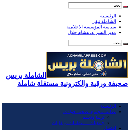
رئيسية
لشاملة تيفي
ياسة المؤسسة الاعلامية
ير النشر :ذ. هشام حلال
الشاملة بريس
 ورقية والكترونية مستقلة شاملة
رئيسية
دالة- مجتمع- صحة- حوادت
تربية وتعليم
جمعيات – منظمات- ونقابات
قتصاد