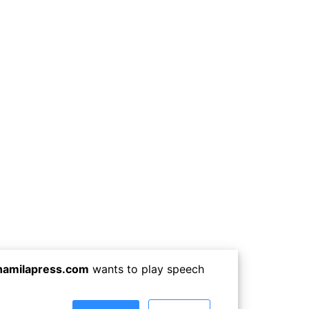
ww.achamilapress.com
wants to play speech